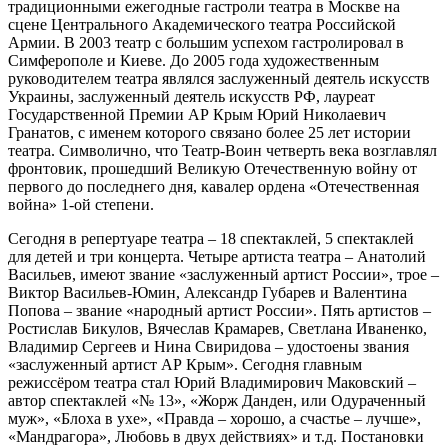
традиционными ежегодные гастроли театра в Москве на
сцене Центрального Академического театра Российской
Армии. В 2003 театр с большим успехом гастролировал в
Симферополе и Киеве. До 2005 года художественным
руководителем театра являлся заслуженный деятель искусств
Украины, заслуженный деятель искусств РФ, лауреат
Государственной Премии АР Крым Юрий Николаевич
Гранатов, с именем которого связано более 25 лет истории
театра. Символично, что Театр-Воин четверть века возглавлял
фронтовик, прошедший Великую Отечественную войну от
первого до последнего дня, кавалер ордена «Отечественная
война» 1-ой степени.
Сегодня в репертуаре театра – 18 спектаклей, 5 спектаклей
для детей и три концерта. Четыре артиста театра – Анатолий
Васильев, имеют звание «заслуженный артист России», трое –
Виктор Васильев-Юмин, Александр Губарев и Валентина
Попова – звание «народный артист России». Пять артистов –
Ростислав Бикулов, Вячеслав Крамарев, Светлана Иваненко,
Владимир Сергеев и Нина Свиридова – удостоены звания
«заслуженный артист АР Крым». Сегодня главным
режиссёром театра стал Юрий Владимирович Маковский –
автор спектаклей «№ 13», «Жорж Данден, или Одураченный
муж», «Блоха в ухе», «Правда – хорошо, а счастье – лучше»,
«Мандрагора», Любовь в двух действиях» и т.д. Постановки