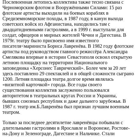
Послевоенная летопись коллектива также тесно связана с
Черноморским флотом и Вооружёнными Силами: 15 раз
флотские артисты выходили на боевых кораблях в
Средиземноморские походы, в 1987 году, в канун выхода
советских войск из Афганистана, находились там с
двадцатидневными гастролями, а в 1999 г. выступали для
солдат, офицеров и мирных жителей Чечни и Дагестана. В
1979г. театру было присвоено имя известного
писателя<мариниста Бориса Лавренёва. В 1982 году флотские
артисты под руководством главного режиссёра Александра
Смелякова впервые в истории Севастополя освоил открытую
летнюю площадку на территории Национального
заповедника «Херсонес Таврический». Более чем за 20 лет
здесь поставлено 29 спектаклей и в общей сложности сыграно
1200. Летняя площадка театра долгое время являлась
«визитной карточкой» города. Все годы своего
существования коллектив заслуженно пользовался
авторитетом в театральных кругах России и Украины,
бывших союзных республик и даже дальнего зарубежья. В
1987 г. театр им.Б.Лавренёва был признан лучшим военным
театром.
Только за последнее десятилетие лавренёвцы побывали с
длительными гастролями в Ярославле и Воронеже, Ростове-
на-Дону и Зеленограде, Дагестане и Нальчике. Стали