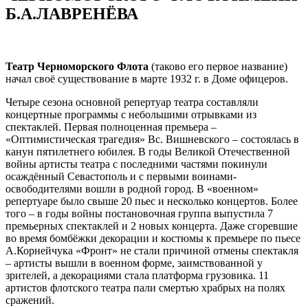
Б.А.ЛАВРЕНЁВА
Театр Черноморского Флота
(таково его первое название)
начал своё существование в марте 1932 г. в Доме офицеров.
Четыре сезона основной репертуар театра составляли
концертные программы с небольшими отрывками из
спектаклей. Первая полноценная премьера –
«Оптимистическая трагедия» Вс. Вишневского – состоялась в
канун пятилетнего юбилея. В годы Великой Отечественной
войны артисты театра с последними частями покинули
осаждённый Севастополь и с первыми воинами-
освободителями вошли в родной город. В «военном»
репертуаре было свыше 20 пьес и несколько концертов. Более
того – в годы войны постановочная группа выпустила 7
премьерных спектаклей и 2 новых концерта. Даже сгоревшие
во время бомбёжки декорации и костюмы к премьере по пьесе
А.Корнейчука «Фронт» не стали причиной отмены спектакля
– артисты вышли в военном форме, заимствованной у
зрителей, а декорациями стала платформа грузовика. 11
артистов флотского театра пали смертью храбрых на полях
сражений.