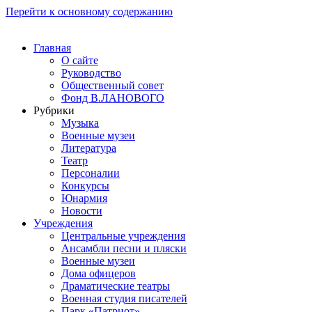
Перейти к основному содержанию
Главная
О сайте
Руководство
Общественный совет
Фонд В.ЛАНОВОГО
Рубрики
Музыка
Военные музеи
Литература
Театр
Персоналии
Конкурсы
Юнармия
Новости
Учреждения
Центральные учреждения
Ансамбли песни и пляски
Военные музеи
Дома офицеров
Драматические театры
Военная студия писателей
Парк «Патриот»