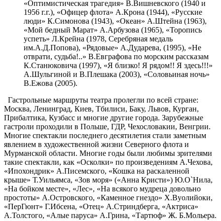
«Оптимистическая трагедия» В.Вишневского (1940 и
1956 г.г.), «Офицер флота» А.Крона (1944), «Русские
люди» К.Симонова (1943), «Океан» А.Штейна (1963),
«Мой бедный Марат» А.Арбузова (1965), «Торопись
успеть» Л.Крейна (1978, Серебряная медаль
им.А.Д.Попова), «Рядовые» А.Дударева, (1995), «Не
отврати, судьба!..» В.Евграфова по морским рассказам
К.Станюковича (1997), «Я близко! Я рядом!! Я здесь!!!»
А.Шульгиной и В.Плешака (2003), «Соловьиная ночь»
В.Ежова (2005).
Гастрольные маршруты театра пролегли по всей стране:
Москва, Ленинград, Киев, Тбилиси, Баку, Львов, Курган,
Прибалтика, Кузбасс и многие другие города. Зарубежные
гастроли проходили в Польше, ГДР, Чехословакии, Венгрии.
Многие спектакли последнего десятилетия стали заметным
явлением в художественной жизни Северного флота и
Мурманской области. Многие годы были любимы зрителями
такие спектакли, как «Осколки» по произведениям А.Чехова,
«Ипохондрик» А.Писемского, «Кошка на раскаленной
крыше» Т.Уильямса, «Зов моря» («Анна Кристи») Ю.О`Нила,
«На бойком месте», «Лес», «На всякого мудреца довольно
простоты» А.Островского, «Каменное гнездо» Х.Вуолийоки,
«ПерГюнт» Г.Ибсена, «Отец» А.Стриндберга, «Актриса»
А.Толстого, «Алые паруса» А.Грина, «Тартюф» Ж. Б.Мольера.