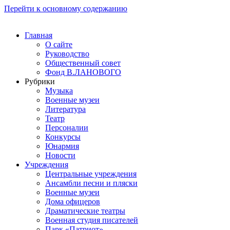
Перейти к основному содержанию
Главная
О сайте
Руководство
Общественный совет
Фонд В.ЛАНОВОГО
Рубрики
Музыка
Военные музеи
Литература
Театр
Персоналии
Конкурсы
Юнармия
Новости
Учреждения
Центральные учреждения
Ансамбли песни и пляски
Военные музеи
Дома офицеров
Драматические театры
Военная студия писателей
Парк «Патриот»