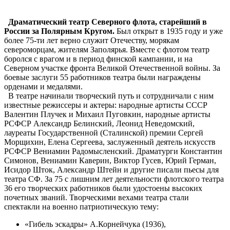
Драматический театр Северного флота, старейший в
России за Полярным Кругом.
Был открыт в 1935 году и уже
более 75-ти лет верно служит Отечеству, морякам
североморцам, жителям Заполярья. Вместе с флотом театр
боролся с врагом и в период финской кампании, и на
Северном участке фронта Великой Отечественной войны. За
боевые заслуги 55 работников театра были награждены
орденами и медалями.
В театре начинали творческий путь и сотрудничали с ним
известные режиссеры и актеры: народные артисты СССР
Валентин Плучек и Михаил Пуговкин, народные артисты
РСФСР Александр Белинский, Леонид Неведомский,
лауреаты Государственной (Сталинской) премии Сергей
Морщихин, Елена Сергеева, заслуженный деятель искусств
РСФСР Вениамин Радомысленский. Драматурги Константин
Симонов, Вениамин Каверин, Виктор Гусев, Юрий Герман,
Исидор Шток, Александр Штейн и другие писали пьесы для
театра СФ. За 75 с лишним лет деятельности флотского театра
36 его творческих работников были удостоены высоких
почетных званий. Творческими вехами театра стали
спектакли на военно патриотическую тему:
«Гибель эскадры» А.Корнейчука (1936),