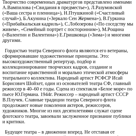
Творчество современных драматургов представлено именами
А.Вампилова («Свидания в предместье»), Л.Разумовской
(«Ваша сестра и пленница»), Н.Птушкиной («Счастливый
случай»), Б.Акунина («Зеркало Сен Жермена»), В.Гуркина
(«Прибайкальская кадриль»), С.Лобозерова («По соседству мы
живем», «Семейный портрет с посторонним»), М.Рощина
(«Валентин и Валентина») Е.Гришковца («Зима») и многими
другими.
Гордостью театра Северного флота являются его ветераны,
сформировавшие художественные принципы. Это:
высокохудожественный репертуар, подбор и
коллекционирование творческих кадров, создание и
воспитание нравственной и морально этической атмосферы
театрального коллектива. Народный артист РСФСР Исай
Борисович Шойхет, один из основателей театра СФ, главный
режиссер в 40–60 е годы. Сцена из спектакля «Белое море» по
пьесе Ю.Германа. 1944г. Режиссер – народный артист СССР
В.Плучек. Славные традиции театра Северного флота
продолжают новые поколения актеров, режиссеров,
художников. Многие из них десятилетиями служат сцене
флотского театра, завоевали заслуженное признание публики
и критики.
Будущее театра – в движении вперед. Не отставая от