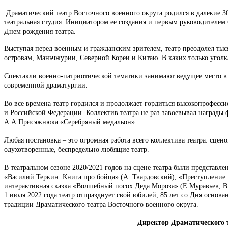
Драматический театр Восточного военного округа родился в далекие 3
театральная студия. Инициатором ее создания и первым руководителем
Днем рождения театра.
Выступая перед военным и гражданским зрителем, театр преодолел ты
островам, Маньчжурии, Северной Кореи и Китаю. В каких только уголк
Спектакли военно-патриотической тематики занимают ведущее место в р
современной драматургии.
Во все времена театр гордился и продолжает гордиться высокопрофес
и Российской Федерации. Коллектив театра не раз завоевывал награды
А.А.Присяжнюка «Серебряный медальон».
Любая постановка – это огромная работа всего коллектива театра: сце
одухотворенные, беспредельно любящие театр.
В театральном сезоне 2020/2021 годов на сцене театра были представл
«Василий Теркин. Книга про бойца» (А. Твардовский), «Преступление и
интерактивная сказка «Волшебный посох Деда Мороза» (Е.Муравьев, В
1 июля 2022 года театр отпразднует свой юбилей, 85 лет со Дня основа
традиции Драматического театра Восточного военного округа.
Директор Драматического т