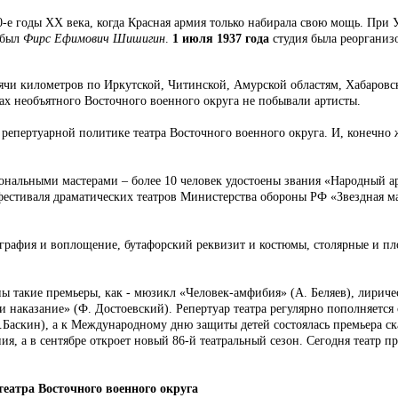
0-е годы XX века, когда Красная армия только набирала свою мощь. При
 был
Фирс Ефимович Шишигин
.
1 июля 1937 года
студия была реорганизо
сячи километров по Иркутской, Читинской, Амурской областям, Хабаров
ах необъятного Восточного военного округа не побывали артисты.
епертуарной политике театра Восточного военного округа. И, конечно же
сиональными мастерами – более 10 человек удостоены звания «Народный
 фестиваля драматических театров Министерства обороны РФ «Звездная 
нография и воплощение, бутафорский реквизит и костюмы, столярные и пл
ены такие премьеры, как - мюзикл «Человек-амфибия» (А. Беляев), лири
 наказание» (Ф. Достоевский). Репертуар театра регулярно пополняется
.Баскин), а к Международному дню защиты детей состоялась премьера 
ния, а в сентябре откроет новый 86-й театральный сезон. Сегодня театр 
еатра Восточного военного округа