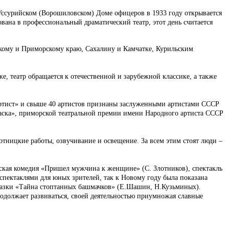
 Уссурийском (Ворошиловском) Доме офицеров в 1933 году открывается
вана в профессиональный драматический театр, этот день считается
скому и Приморскому краю, Сахалину и Камчатке, Курильским
, театр обращается к отечественной и зарубежной классике, а также
 артист» и свыше 40 артистов признаны заслуженными артистами СССР
маска», приморской театральной премии имени Народного артиста СССР
отницкие работы, озвучивание и освещение. За всем этим стоят люди –
ческая комедия «Пришел мужчина к женщине» (С. Злотников), спектакль
 спектаклями для юных зрителей, так к Новому году была показана
сказки «Тайна стоптанных башмачков» (Е.Шашин, Н.Кузьминых).
продолжает развиваться, своей деятельностью приумножая славные