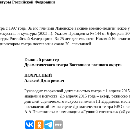
ьтуры Российской Федерации
атра с 1997 года. За его плечами Львовское высшее военно-политическое у
искусства и культуры (2003 г.). Указом Президента № 144 от 6 февраля 
туры Российской Федерации». За 25 лет деятельности Николай Константи
ы директором театра поставлены около 20 спектаклей.
Главный режиссер
Драматического театра Восточного военного округа
ПОХРЕСНЫЙ
Алексей Дмитриевич
Руководит творческой деятельностью театра с 1 апреля 201
академии искусств. До апреля 2015 года – актер, режиссер
деятелей сценического искусства имени Г.Г.Дадамяна, маст
поставленный им на сцене Драматического театра ВВО ста
А.А.Присяжнюка в номинации «Лучший спектакль» («Лучш