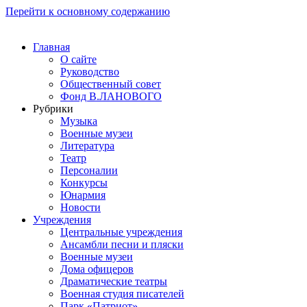
Перейти к основному содержанию
Главная
О сайте
Руководство
Общественный совет
Фонд В.ЛАНОВОГО
Рубрики
Музыка
Военные музеи
Литература
Театр
Персоналии
Конкурсы
Юнармия
Новости
Учреждения
Центральные учреждения
Ансамбли песни и пляски
Военные музеи
Дома офицеров
Драматические театры
Военная студия писателей
Парк «Патриот»