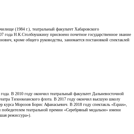
чилище (1984 г.), театральный факультет Хабаровского
2007 года Н.К.Столбоушкину присвоено почетное государственное звание
нович, кроме общего руководства, занимается постановкой спектаклей
5 года. В 2010 году окончил театральный факультет Дальневосточной
 театра Тихоокеанского флота. В 2017 году окончил высшую школу
ер курса Морозов Борис Афанасьевич. В 2018 году спектакль «Equus»,
л победителем театральной премии «Серебряный медальон» имени
ая режиссура»).