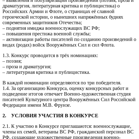
– выявления и популяризации произведений (поэзия, проза и
драматургия, литературная критика и публицистика) о
Российских Армии и Флоте, о страницах её славной
героической истории, о нынешних напряжённых буднях
современных защитников Отечества;
– поднятия имиджа военнослужащих ВС РФ;
– повышения престижа военной службы;
– активизации работы писателей по созданию произведений о
видах (родах) войск Вооружённых Сил и сил Флота.
1.3. Конкурс проводится в трёх номинациях:
– поэзия;
– проза и драматургия;
– литературная критика и публицистика.
В каждой номинации определяются по три победителя.
1.4. За организацию Конкурса, оценку конкурсных работ и
подведение итогов отвечает Военно-художественная студия
писателей Культурного центра Вооружённых Сил Российской
Федерации имени М.В. Фрунзе.
2. УСЛОВИЯ УЧАСТИЯ В КОНКУРСЕ
2.1. К участию в Конкурсе приглашаются: военнослужащие,
члены их семей, ветераны ВС РФ, гражданский персонал ВС
РФ, создающие художественные произведения военно-