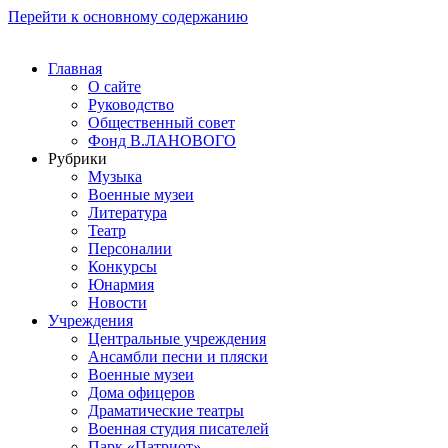
Перейти к основному содержанию
Главная
О сайте
Руководство
Общественный совет
Фонд В.ЛАНОВОГО
Рубрики
Музыка
Военные музеи
Литература
Театр
Персоналии
Конкурсы
Юнармия
Новости
Учреждения
Центральные учреждения
Ансамбли песни и пляски
Военные музеи
Дома офицеров
Драматические театры
Военная студия писателей
Парк «Патриот»