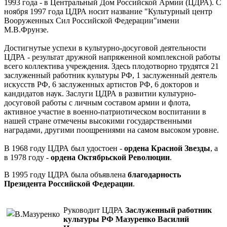
1993 года - в Центральный Дом Российской Армии (ЦДРА). С
ноября 1997 года ЦДРА носит название "Культурный центр
Вооруженных Сил Российской Федерации"имени
М.В.Фрунзе.
Достигнутые успехи в культурно-досуговой деятельности
ЦДРА - результат дружной напряженной комплексной работы
всего коллектива учреждения. Здесь плодотворно трудятся 21
заслуженный работник культуры РФ, 1 заслуженный деятель
искусств РФ, 6 заслуженных артистов РФ, 6 докторов и
кандидатов наук. Заслуги ЦДРА в развитии культурно-
досуговой работы с личным составом армии и флота,
активное участие в военно-патриотическом воспитании в
нашей стране отмечены высокими государственными
наградами, другими поощрениями на самом высоком уровне.
В 1968 году ЦДРА был удостоен -
ордена Красной Звезды
, а
в 1978 году -
ордена Октябрьской Революции
.
В 1995 году ЦДРА была объявлена
благодарность
Президента Российской Федерации
.
Руководит ЦДРА
Заслуженный работник
культуры РФ Мазуренко Василий