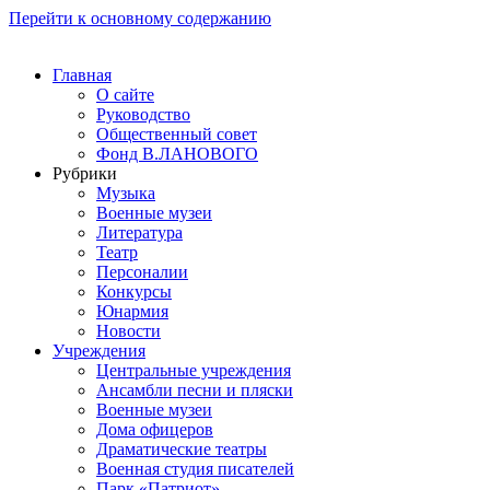
Перейти к основному содержанию
Главная
О сайте
Руководство
Общественный совет
Фонд В.ЛАНОВОГО
Рубрики
Музыка
Военные музеи
Литература
Театр
Персоналии
Конкурсы
Юнармия
Новости
Учреждения
Центральные учреждения
Ансамбли песни и пляски
Военные музеи
Дома офицеров
Драматические театры
Военная студия писателей
Парк «Патриот»