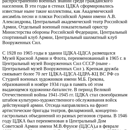
распространению военных знаний среди гражданского
населения. В эти годы в стенах ЦДКА сформировались
известные ныне такие коллективы, как Академический
ансамбль песни и пляски Российской Армии имени А.В.
Александрова, Центральный академический театр Российской
Армии, Отдельный военный показательный оркестр
Министерства обороны Российской Федерации, Центральный
спортивный клуб Армии, Центральный шахматный клуб
Вооруженных Сил.
С 1928 по 1965 годы в здании ЦДКА-ЦДСА размещался
Музей Красной Армии и Флота, переименованный в 1965 г. в
Центральный музей Вооруженных Сил СССР (ныне -
Центральный музей Вооруженных Сил ). Крепкая дружба
связывает более 70 лет ЦДКА-ЦДСА-ЦДРА-КЦ ВС РФ со
Студией военных художников имени М.Б. Грекова,
образованной в ноябре 1934 года в память об этом
выдающемся художнике-баталисте. В период Великой
Отечественной войны 1941-1945 гг. ЦДКА стал своеобразным
штабом культурно-художественного обслуживания войск
действующей армии. Отсюда направлялись на фронт
артистические бригады театров, филармоний, концертно-
гастрольных объединений из разных регионов страны. В 1946
году ЦДКА был переименован в Центральный Дом
Советской Армии имени М.В.Фрунзе (ЦДСА),а в феврале