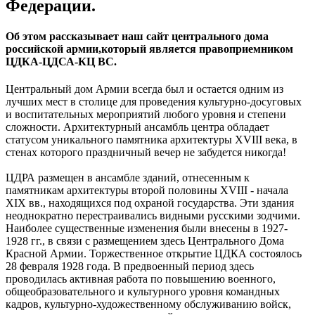
Федерации.
Об этом рассказывает наш сайт центрального дома
российской армии,который является правоприемником
ЦДКА-ЦДСА-КЦ ВС.
Центральный дом Армии всегда был и остается одним из
лучших мест в столице для проведения культурно-досуговых
и воспитательных мероприятий любого уровня и степени
сложности. Архитектурный ансамбль центра обладает
статусом уникального памятника архитектуры XVIII века, в
стенах которого праздничный вечер не забудется никогда!
ЦДРА размещен в ансамбле зданий, отнесенным к
памятникам архитектуры второй половины XVIII - начала
XIX вв., находящихся под охраной государства. Эти здания
неоднократно перестраивались видными русскими зодчими.
Наиболее существенные изменения были внесены в 1927-
1928 гг., в связи с размещением здесь Центрального Дома
Красной Армии. Торжественное открытие ЦДКА состоялось
28 февраля 1928 года. В предвоенный период здесь
проводилась активная работа по повышению военного,
общеобразовательного и культурного уровня командных
кадров, культурно-художественному обслуживанию войск,