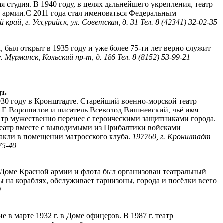
студия. В 1940 году, в целях дальнейшего укрепления, театр
 армии.С 2011 года стал именоваться Федеральным
край, г. Уссурийск, ул. Советская, д. 31 Тел. 8 (42341) 32-02-35
был открыт в 1935 году и уже более 75-ти лет верно служит
. Мурманск, Кольский пр-т, д. 186 Тел. 8 (8152) 53-99-21
т.
930 году в Кронштадте. Старейший военно-морской театр
К.Е.Ворошилов и писатель Всеволод Вишневский, чьё имя
еатр мужественно перенес с героическими защитниками города.
у театр вместе с выводимыми из Прибалтики войсками
такли в помещении матросского клуба.
197760, г. Кронштадт
75-40
м Доме Красной армии и флота был организован театральный
ы на кораблях, обслуживает гарнизоны, города и посёлки всего
9
 в марте 1932 г. в Доме офицеров. В 1987 г. театр