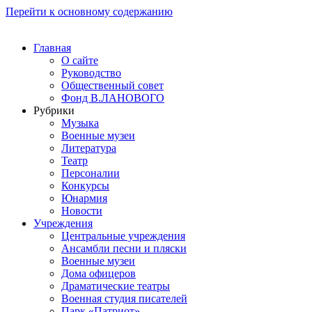
Перейти к основному содержанию
Главная
О сайте
Руководство
Общественный совет
Фонд В.ЛАНОВОГО
Рубрики
Музыка
Военные музеи
Литература
Театр
Персоналии
Конкурсы
Юнармия
Новости
Учреждения
Центральные учреждения
Ансамбли песни и пляски
Военные музеи
Дома офицеров
Драматические театры
Военная студия писателей
Парк «Патриот»