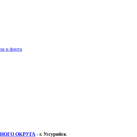
ии и флота
ННОГО ОКРУГА
- г. Уссурийск