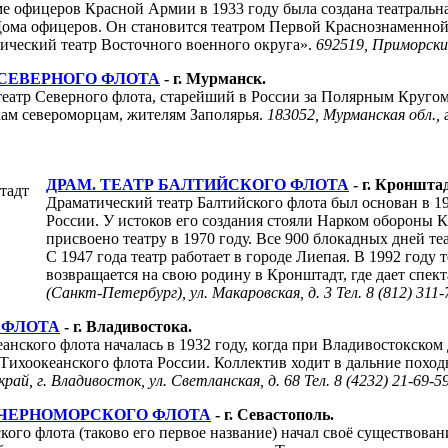
офицеров Красной Армии в 1933 году была создана театральная 
Дома офицеров. Он становится театром Первой Краснознаменной
ческий театр Восточного военного округа».
692519, Приморский 
 СЕВЕРНОГО ФЛОТА
- г. Мурманск.
еатр Северного флота, старейший в России за Полярным Кругом, 
кам североморцам, жителям Заполярья.
183052, Мурманская обл., г
ДРАМ. ТЕАТР БАЛТИЙСКОГО ФЛОТА
- г. Кронштад
Драматический театр Балтийского флота был основан в 1
России. У истоков его создания стояли Нарком обороны 
присвоено театру в 1970 году. Все 900 блокадных дней т
С 1947 года театр работает в городе Лиепая. В 1992 год
возвращается на свою родину в Кронштадт, где дает спек
(Санкт-Петербург), ул. Макаровская, д. 3 Тел. 8 (812) 311-
 ФЛОТА
- г. Владивостока.
анского флота началась в 1932 году, когда при Владивостокско
 Тихоокеанского флота России. Коллектив ходит в дальние поход
ай, г. Владивосток, ул. Светланская, д. 68 Тел. 8 (4232) 21-69-5
Р ЧЕРНОМОРСКОГО ФЛОТА
- г. Севастополь.
ого флота (таково его первое название) начал своё существование