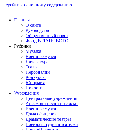
Перейти к основному содержанию
Главная
О сайте
Руководство
Общественный совет
Фонд В.ЛАНОВОГО
Рубрики
Музыка
Военные музеи
Литература
Театр
Персоналии
Конкурсы
Юнармия
Новости
Учреждения
Центральные учреждения
Ансамбли песни и пляски
Военные музеи
Дома офицеров
Драматические театры
Военная студия писателей
Парк «Патриот»