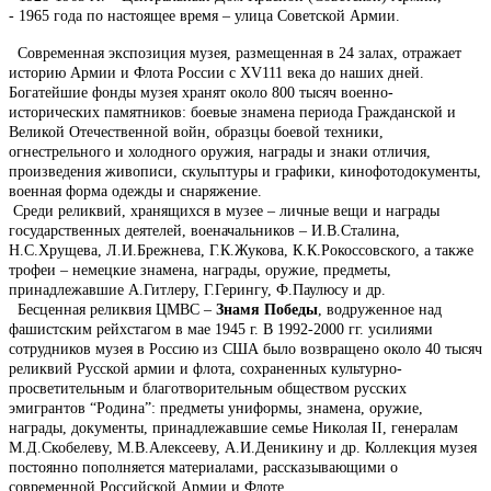
- 1965 года по настоящее время – улица Советской Армии.
Современная экспозиция музея, размещенная в 24 залах, отражает
историю Армии и Флота России с ХV111 века до наших дней.
Богатейшие фонды музея хранят около 800 тысяч военно-
исторических памятников: боевые знамена периода Гражданской и
Великой Отечественной войн, образцы боевой техники,
огнестрельного и холодного оружия, награды и знаки отличия,
произведения живописи, скульптуры и графики, кинофотодокументы,
военная форма одежды и снаряжение.
Среди реликвий, хранящихся в музее – личные вещи и награды
государственных деятелей, военачальников – И.В.Сталина,
Н.С.Хрущева, Л.И.Брежнева, Г.К.Жукова, К.К.Рокоссовского, а также
трофеи – немецкие знамена, награды, оружие, предметы,
принадлежавшие А.Гитлеру, Г.Герингу, Ф.Паулюсу и др.
Бесценная реликвия ЦМВС –
Знамя Победы
, водруженное над
фашистским рейхстагом в мае 1945 г. В 1992-2000 гг. усилиями
сотрудников музея в Россию из США было возвращено около 40 тысяч
реликвий Русской армии и флота, сохраненных культурно-
просветительным и благотворительным обществом русских
эмигрантов “Родина”: предметы униформы, знамена, оружие,
награды, документы, принадлежавшие семье Николая II, генералам
М.Д.Скобелеву, М.В.Алексееву, А.И.Деникину и др. Коллекция музея
постоянно пополняется материалами, рассказывающими о
современной Российской Армии и Флоте.