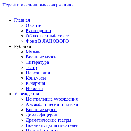
Перейти к основному содержанию
Главная
О сайте
Руководство
Общественный совет
Фонд В.ЛАНОВОГО
Рубрики
Музыка
Военные музеи
Литература
Театр
Персоналии
Конкурсы
Юнармия
Новости
Учреждения
Центральные учреждения
Ансамбли песни и пляски
Военные музеи
Дома офицеров
Драматические театры
Военная студия писателей
Парк «Патриот»