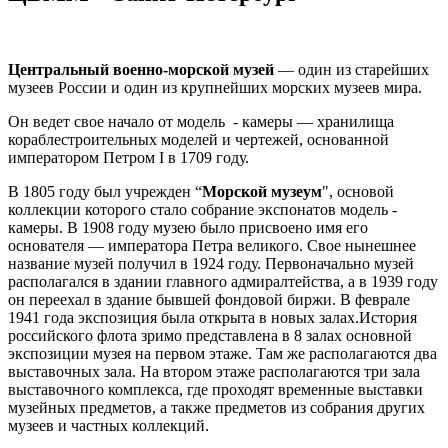
Центральный военно-морской музей
— один из старейших
музеев России и один из крупнейших морских музеев мира.
Он ведет свое начало от модель - камеры — хранилища
кораблестроительных моделей и чертежей, основанной
императором Петром I в 1709 году.
В 1805 году был учрежден “
Морской музеум
", основой
коллекции которого стало собрание экспонатов модель -
камеры. В 1908 году музею было присвоено имя его
основателя — императора Петра великого. Свое нынешнее
название музей получил в 1924 году. Первоначально музей
располагался в здании главного адмиралтейства, а в 1939 году
он переехал в здание бывшей фондовой биржи. В феврале
1941 года экспозиция была открыта в новых залах.История
российского флота зримо представлена в 8 залах основной
экспозиции музея на первом этаже. Там же располагаются два
выставочных зала. На втором этаже располагаются три зала
выставочного комплекса, где проходят временные выставки
музейных предметов, а также предметов из собрания других
музеев и частных коллекций.