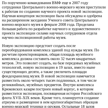
По поручению командования ВМФ еще в 2007 году
сотрудники Центрального военно-морского музея приступили
к работам по созданию научного проекта новой экспозиции.
Научная концепция экспозиции была обсуждена и одобрена
на расширенном заседании Ученого совета Центрального
военно-морского музея в феврале 2008 года. Проделана
большая работа по разработке научного и художественного
проекта экспозиции силами научных сотрудников отдела
научно-экспозиционной работы музея.
Новую экспозицию предстоит создать после
переоборудования комплекса зданий под нужды музея. По
расчетам проектировщиков, общая площадь музейного
комплекса должна составить около 32 тысяч квадратных
метров. Это позволит создать, на базе передовых музейных
технологий, новую экспозицию в 19 залах, вместо ныне
существующих десяти, а также увеличить площади
фондохранилищ музея. В новой экспозиции намечается
разместить около четырех тысяч подлинных, в том числе
реликвийных, музейных предметов. Внутри комплекса
Крюковских казарм построен новый корпус, в котором
разместится экспозиция, посвященная истории Российского
флота XVII–XIX веков. Кроме того, планируется создание
атриума и размещение в нем крупногабаритных образцов
военно-морской техники и оружия. Остальные 18 залов