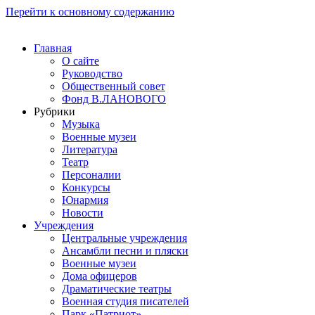
Перейти к основному содержанию
Главная
О сайте
Руководство
Общественный совет
Фонд В.ЛАНОВОГО
Рубрики
Музыка
Военные музеи
Литература
Театр
Персоналии
Конкурсы
Юнармия
Новости
Учреждения
Центральные учреждения
Ансамбли песни и пляски
Военные музеи
Дома офицеров
Драматические театры
Военная студия писателей
Парк «Патриот»