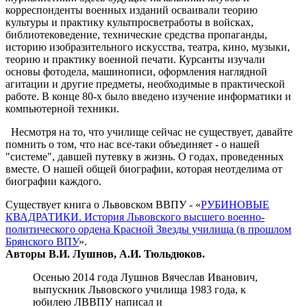
корреспонденты военных изданий осваивали теорию
культуры и практику культпросветработы в войсках,
библиотековедение, технические средства пропаганды,
историю изобразительного искусства, театра, кино, музыки,
теорию и практику военной печати. Курсанты изучали
основы фотодела, машинописи, оформления наглядной
агитации и другие предметы, необходимые в практической
работе. В конце 80-х было введено изучение информатики и
компьютерной техники.
Несмотря на то, что училище сейчас не существует, давайте
помнить о том, что нас все-таки объединяет - о нашей
"системе", давшей путевку в жизнь. О годах, проведенных
вместе. О нашей общей биографии, которая неотделима от
биографии каждого.
Существует книга о Львовском ВВПУ - «
РУБИНОВЫЕ
КВАДРАТИКИ. История Львовского высшего военно-
политического ордена Красной Звезды училища (в прошлом
Брянского ВПУ
».
Авторы В.И. Лушнов, А.И. Тюльдюков.
Осенью 2014 года Лушнов Вячеслав Иванович,
выпускник Львовского училища 1983 года, к
юбилею ЛВВПУ написал и