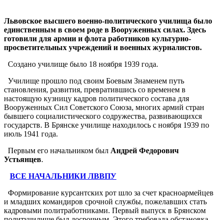
Львовское высшего военно-политического училища было
единственным в своем роде в Вооруженных силах. Здесь
готовили для армии и флота работников культурно-
просветительных учреждений и военных журналистов.
Создано училище было 18 ноября 1939 года.
Училище прошло под своим Боевым Знаменем путь
становления, развития, превратившись со временем в
настоящую кузницу кадров политического состава для
Вооруженных Сил Советского Союза, многих армий стран
бывшего социалистического содружества, развивающихся
государств. В Брянске училище находилось с ноября 1939 по
июль 1941 года.
Первым его начальником был
Андрей Федорович
Устьянцев
.
ВСЕ НАЧАЛЬНИКИ ЛВВПУ
Формирование курсантских рот шло за счет красноармейцев
и младших командиров срочной службы, пожелавших стать
кадровыми политработниками. Первый выпуск в Брянском
политучилище был досрочным. Этого требовала обстановка,