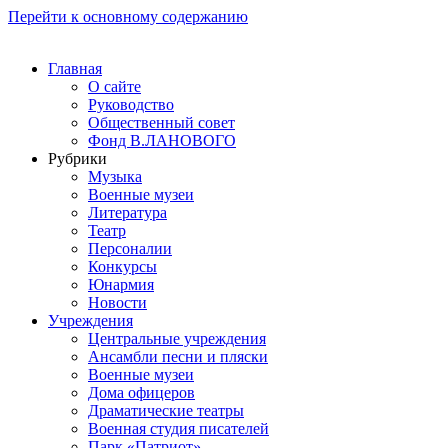
Перейти к основному содержанию
Главная
О сайте
Руководство
Общественный совет
Фонд В.ЛАНОВОГО
Рубрики
Музыка
Военные музеи
Литература
Театр
Персоналии
Конкурсы
Юнармия
Новости
Учреждения
Центральные учреждения
Ансамбли песни и пляски
Военные музеи
Дома офицеров
Драматические театры
Военная студия писателей
Парк «Патриот»