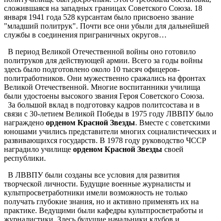
сложившаяся на западных границах Советского Союза. 18
января 1941 года 528 курсантам было присвоено звание
"младший политрук". Почти все они убыли для дальнейшей
службы в соединения приграничных округов…
В период Великой Отечественной войны оно готовило
политруков для действующей армии. Всего за годы войны
здесь было подготовлено около 10 тысяч офицеров-
политработников. Они мужественно сражались на фронтах
Великой Отечественной. Многие воспитанники училища
были удостоены высокого звания Героя Советского Союза.
За большой вклад в подготовку кадров политсостава и в
связи с 30-летием Великой Победы в 1975 году ЛВВПУ было
награждено
орденом Красной Звезды
. Вместе с советскими
юношами учились представители многих социалистических и
развивающихся государств. В 1978 году руководство ЧССР
наградило училище
орденом Красной Звезды
своей
республики.
В ЛВВПУ были созданы все условия для развития
творческой личности. Будущие военные журналисты и
культпросветработники имели возможность не только
получать глубокие знания, но и активно применять их на
практике. Ведущими были кафедры культпросветработы и
журналистики. Здесь будущие начальники клубов и