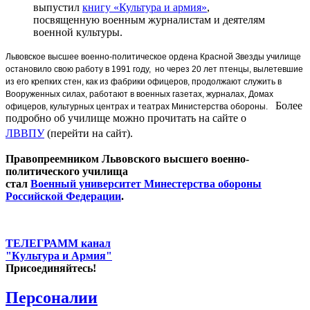
выпустил
книгу «Культура и армия»
,
посвященную военным журналистам и деятелям
военной культуры.
Л
ьвовское высшее военно-политическое ордена Красной Звезды училище
остановило свою работу в 1991 году, но через 20 лет птенцы, вылетевшие
из его крепких стен, как из фабрики офицеров, продолжают служить в
Вооруженных силах, работают в военных газетах, журналах, Домах
Более
офицеров, культурных центрах и театрах Министерства обороны.
подробно об училище можно прочитать на сайте о
ЛВВПУ
(перейти на сайт).
Правопреемником Львовского высшего военно-
политического училища
стал
Военный университет Минестерства обороны
Российской Федерации
.
ТЕЛЕГРАММ канал
"Культура и Армия"
Присоединяйтесь!
Персоналии