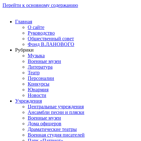
Перейти к основному содержанию
Главная
О сайте
Руководство
Общественный совет
Фонд В.ЛАНОВОГО
Рубрики
Музыка
Военные музеи
Литература
Театр
Персоналии
Конкурсы
Юнармия
Новости
Учреждения
Центральные учреждения
Ансамбли песни и пляски
Военные музеи
Дома офицеров
Драматические театры
Военная студия писателей
Парк «Патриот»