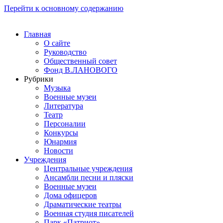
Перейти к основному содержанию
Главная
О сайте
Руководство
Общественный совет
Фонд В.ЛАНОВОГО
Рубрики
Музыка
Военные музеи
Литература
Театр
Персоналии
Конкурсы
Юнармия
Новости
Учреждения
Центральные учреждения
Ансамбли песни и пляски
Военные музеи
Дома офицеров
Драматические театры
Военная студия писателей
Парк «Патриот»