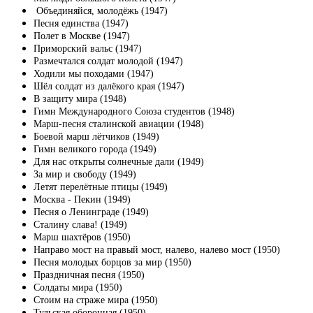
Объединяйся, молодёжь (1947)
Песня единства (1947)
Полет в Москве (1947)
Приморский вальс (1947)
Размечтался солдат молодой (1947)
Ходили мы походами (1947)
Шёл солдат из далёкого края (1947)
В защиту мира (1948)
Гимн Международного Союза студентов (1948)
Марш-песня сталинской авиации (1948)
Боевой марш лётчиков (1949)
Гимн великого города (1949)
Для нас открыты солнечные дали (1949)
За мир и свободу (1949)
Летят перелётные птицы (1949)
Москва - Пекин (1949)
Песня о Ленинграде (1949)
Сталину слава! (1949)
Марш шахтёров (1950)
Направо мост на правый мост, налево, налево мост (1950)
Песня молодых борцов за мир (1950)
Праздничная песня (1950)
Солдаты мира (1950)
Стоим на страже мира (1950)
Тульская оборонная (1950)