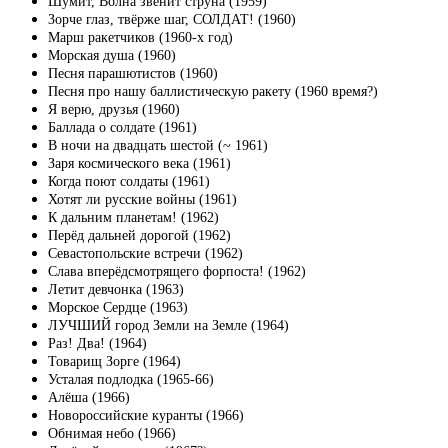
Шумит, Волна звенит струна (1959)
Зорче глаз, твёрже шаг, СОЛДАТ! (1960)
Марш ракетчиков (1960-х год)
Морская душа (1960)
Песня парашютистов (1960)
Песня про нашу баллистическую ракету (1960 время?)
Я верю, друзья (1960)
Баллада о солдате (1961)
В ночи на двадцать шестой (~ 1961)
Заря космического века (1961)
Когда поют солдаты (1961)
Хотят ли русские войны (1961)
К дальним планетам! (1962)
Перёд дальней дорогой (1962)
Севастопольские встречи (1962)
Слава вперёдсмотрящего форпоста! (1962)
Летит девчонка (1963)
Морское Сердце (1963)
ЛУЧШИЙ город Земли на Земле (1964)
Раз! Два! (1964)
Товарищ Зорге (1964)
Усталая подлодка (1965-66)
Алёша (1966)
Новороссийские куранты (1966)
Обнимая небо (1966)