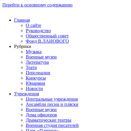
Перейти к основному содержанию
Главная
О сайте
Руководство
Общественный совет
Фонд В.ЛАНОВОГО
Рубрики
Музыка
Военные музеи
Литература
Театр
Персоналии
Конкурсы
Юнармия
Новости
Учреждения
Центральные учреждения
Ансамбли песни и пляски
Военные музеи
Дома офицеров
Драматические театры
Военная студия писателей
Парк «Патриот»