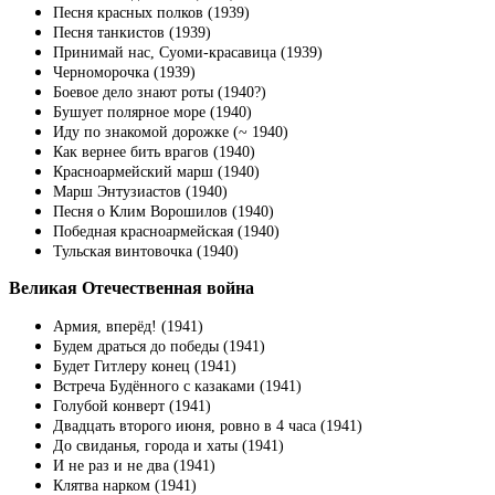
Песня красных полков (1939)
Песня танкистов (1939)
Принимай нас, Суоми-красавица (1939)
Черноморочка (1939)
Боевое дело знают роты (1940?)
Бушует полярное море (1940)
Иду по знакомой дорожке (~ 1940)
Как вернее бить врагов (1940)
Красноармейский марш (1940)
Марш Энтузиастов (1940)
Песня о Клим Ворошилов (1940)
Победная красноармейская (1940)
Тульская винтовочка (1940)
Великая Отечественная война
Армия, вперёд! (1941)
Будем драться до победы (1941)
Будет Гитлеру конец (1941)
Встреча Будённого с казаками (1941)
Голубой конверт (1941)
Двадцать второго июня, ровно в 4 часа (1941)
До свиданья, города и хаты (1941)
И не раз и не два (1941)
Клятва нарком (1941)