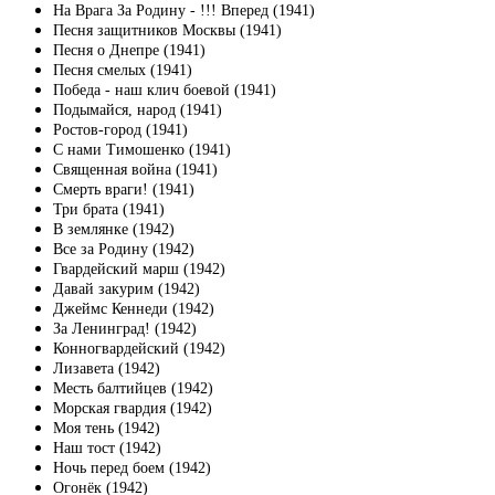
На Врага За Родину - !!! Вперед (1941)
Песня защитников Москвы (1941)
Песня о Днепре (1941)
Песня смелых (1941)
Победа - наш клич боевой (1941)
Подымайся, народ (1941)
Ростов-город (1941)
С нами Тимошенко (1941)
Священная война (1941)
Смерть враги! (1941)
Три брата (1941)
В землянке (1942)
Все за Родину (1942)
Гвардейский марш (1942)
Давай закурим (1942)
Джеймс Кеннеди (1942)
За Ленинград! (1942)
Конногвардейский (1942)
Лизавета (1942)
Месть балтийцев (1942)
Морская гвардия (1942)
Моя тень (1942)
Наш тост (1942)
Ночь перед боем (1942)
Огонёк (1942)