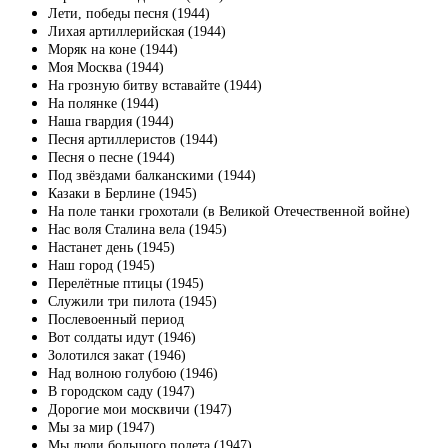
Лети, победы песня (1944)
Лихая артиллерийская (1944)
Моряк на коне (1944)
Моя Москва (1944)
На грозную битву вставайте (1944)
На полянке (1944)
Наша гвардия (1944)
Песня артиллеристов (1944)
Песня о песне (1944)
Под звёздами балканскими (1944)
Казаки в Берлине (1945)
На поле танки грохотали (в Великой Отечественной войне)
Нас воля Сталина вела (1945)
Настанет день (1945)
Наш город (1945)
Перелётные птицы (1945)
Служили три пилота (1945)
Послевоенный период
Вот солдаты идут (1946)
Золотился закат (1946)
Над волною голубою (1946)
В городском саду (1947)
Дорогие мои москвичи (1947)
Мы за мир (1947)
Мы люди большого полета (1947)