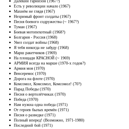
Далёкий гарнизон (1967?)
Есть у революции начало (1967)
Махнём не глядя (1967)
Незримый фронт солдаты (1967)
Песня боевого содружества (~ 1967?)
Туман (1967)
Боевая мотопехотный (1968?)
Болгария - Россия (1968)
Увел солдат войны (1968)
Я тебя никогда не забуду (1968)
Марш ракетчиков (1969)
На площади КРАСНОЙ (~ 1969)
АРМИЯ всегда на марше (1970-х годов?)
Армия моя (1970)
Венсеремос (1970)
Дорога на флоте (1970)
Комсомол, Комсомол, Комсомол! (70?)
Парад Победы (1970)
Песня о вертолётчиках (1970)
Победа (1970)
Нам нужна одна победа (1971)
От героев былых времён (1971)
Песня о разведке (1971)
Полный вперед! (Возможно, 1971-1980)
Последний бой (1971)