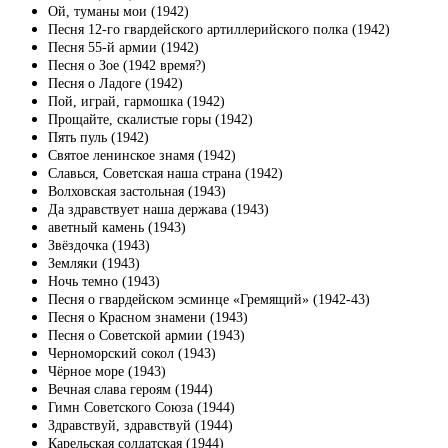
Ой, туманы мои (1942)
Песня 12-го гвардейского артиллерийского полка (1942)
Песня 55-й армии (1942)
Песня о Зое (1942 время?)
Песня о Ладоге (1942)
Пой, играй, гармошка (1942)
Прощайте, скалистые горы (1942)
Пять пуль (1942)
Святое ленинское знамя (1942)
Славься, Советская наша страна (1942)
Волховская застольная (1943)
Да здравствует наша держава (1943)
аветный камень (1943)
Звёздочка (1943)
Земляки (1943)
Ночь темно (1943)
Песня о гвардейском эсминце «Гремящий» (1942-43)
Песня о Красном знамени (1943)
Песня о Советской армии (1943)
Черноморский сокол (1943)
Чёрное море (1943)
Вечная слава героям (1944)
Гимн Советского Союза (1944)
Здравствуй, здравствуй (1944)
Карельская солдатская (1944)