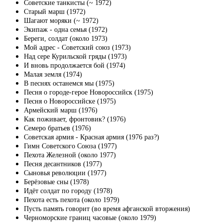
Советские танкисты (~ 1972)
Старый марш (1972)
Шагают моряки (~ 1972)
Экипаж - одна семья (1972)
Береги, солдат (около 1973)
Мой адрес - Советский союз (1973)
Над сере Курильской гряды (1973)
И вновь продолжается бой (1974)
Малая земля (1974)
В песнях останемся мы (1975)
Песня о городе-герое Новороссийск (1975)
Песня о Новороссийске (1975)
Армейский марш (1976)
Как поживает, фронтовик? (1976)
Семеро братьев (1976)
Советская армия - Красная армия (1976 раз?)
Гимн Советского Союза (1977)
Пехота Железной (около 1977)
Песня десантников (1977)
Сыновья революции (1977)
Берёзовые сны (1978)
Идёт солдат по городу (1978)
Пехота есть пехота (около 1979)
Пусть память говорит (во время афганской вторжения)
Черноморские границ часовые (около 1979)