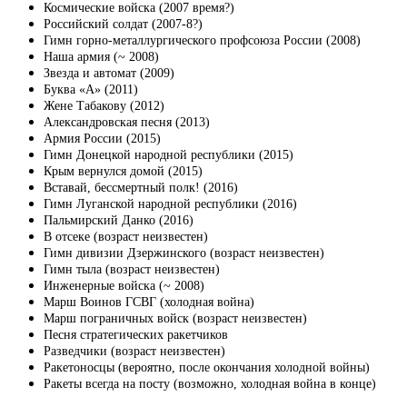
Космические войска (2007 время?)
Российский солдат (2007-8?)
Гимн горно-металлургического профсоюза России (2008)
Наша армия (~ 2008)
Звезда и автомат (2009)
Буква «А» (2011)
Жене Табакову (2012)
Александровская песня (2013)
Армия России (2015)
Гимн Донецкой народной республики (2015)
Крым вернулся домой (2015)
Вставай, бессмертный полк! (2016)
Гимн Луганской народной республики (2016)
Пальмирский Данко (2016)
В отсеке (возраст неизвестен)
Гимн дивизии Дзержинского (возраст неизвестен)
Гимн тыла (возраст неизвестен)
Инженерные войска (~ 2008)
Марш Воинов ГСВГ (холодная война)
Марш пограничных войск (возраст неизвестен)
Песня стратегических ракетчиков
Разведчики (возраст неизвестен)
Ракетоносцы (вероятно, после окончания холодной войны)
Ракеты всегда на посту (возможно, холодная война в конце)