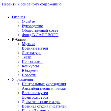
Перейти к основному содержанию
Главная
О сайте
Руководство
Общественный совет
Фонд В.ЛАНОВОГО
Рубрики
Музыка
Военные музеи
Литература
Театр
Персоналии
Конкурсы
Юнармия
Новости
Учреждения
Центральные учреждения
Ансамбли песни и пляски
Военные музеи
Дома офицеров
Драматические театры
Военная студия писателей
Парк «Патриот»