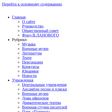
Перейти к основному содержанию
Главная
О сайте
Руководство
Общественный совет
Фонд В.ЛАНОВОГО
Рубрики
Музыка
Военные музеи
Литература
Театр
Персоналии
Конкурсы
Юнармия
Новости
Учреждения
Центральные учреждения
Ансамбли песни и пляски
Военные музеи
Дома офицеров
Драматические театры
Военная студия писателей
Парк «Патриот»