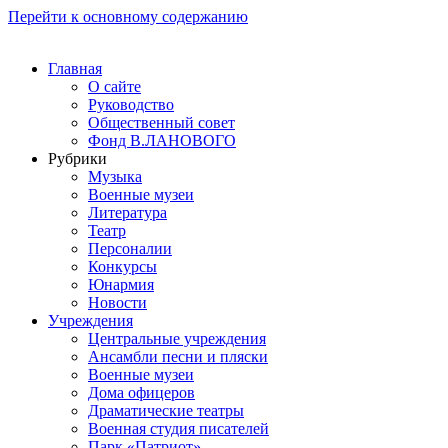
Перейти к основному содержанию
Главная
О сайте
Руководство
Общественный совет
Фонд В.ЛАНОВОГО
Рубрики
Музыка
Военные музеи
Литература
Театр
Персоналии
Конкурсы
Юнармия
Новости
Учреждения
Центральные учреждения
Ансамбли песни и пляски
Военные музеи
Дома офицеров
Драматические театры
Военная студия писателей
Парк «Патриот»