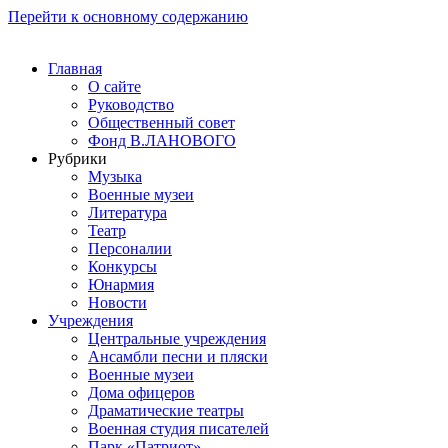
Перейти к основному содержанию
Главная
О сайте
Руководство
Общественный совет
Фонд В.ЛАНОВОГО
Рубрики
Музыка
Военные музеи
Литература
Театр
Персоналии
Конкурсы
Юнармия
Новости
Учреждения
Центральные учреждения
Ансамбли песни и пляски
Военные музеи
Дома офицеров
Драматические театры
Военная студия писателей
Парк «Патриот»