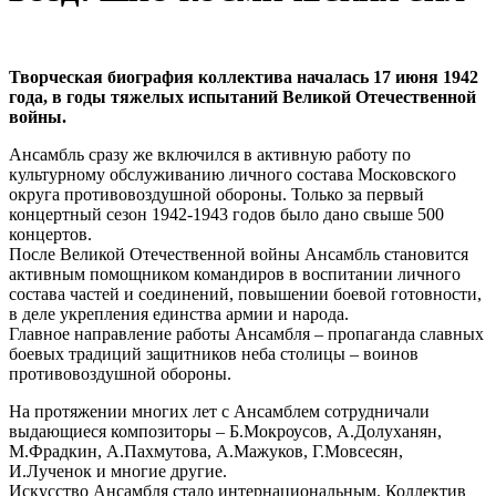
Творческая биография коллектива началась 17 июня 1942
года, в годы тяжелых испытаний Великой Отечественной
войны.
Ансамбль сразу же включился в активную работу по
культурному обслуживанию личного состава Московского
округа противовоздушной обороны. Только за первый
концертный сезон 1942-1943 годов было дано свыше 500
концертов.
После Великой Отечественной войны Ансамбль становится
активным помощником командиров в воспитании личного
состава частей и соединений, повышении боевой готовности,
в деле укрепления единства армии и народа.
Главное направление работы Ансамбля – пропаганда славных
боевых традиций защитников неба столицы – воинов
противовоздушной обороны.
На протяжении многих лет с Ансамблем сотрудничали
выдающиеся композиторы – Б.Мокроусов, А.Долуханян,
М.Фрадкин, А.Пахмутова, А.Мажуков, Г.Мовсесян,
И.Лученок и многие другие.
Искусство Ансамбля стало интернациональным. Коллектив