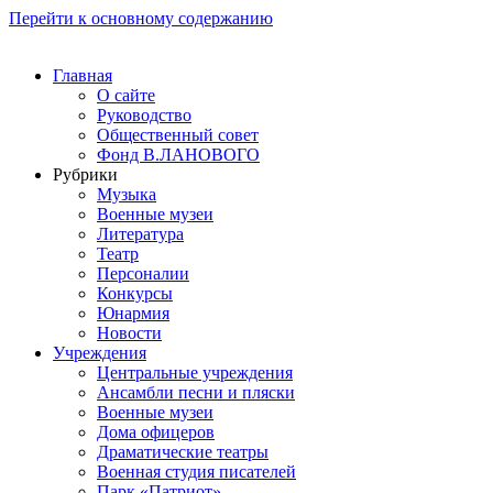
Перейти к основному содержанию
Главная
О сайте
Руководство
Общественный совет
Фонд В.ЛАНОВОГО
Рубрики
Музыка
Военные музеи
Литература
Театр
Персоналии
Конкурсы
Юнармия
Новости
Учреждения
Центральные учреждения
Ансамбли песни и пляски
Военные музеи
Дома офицеров
Драматические театры
Военная студия писателей
Парк «Патриот»