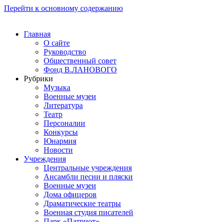
Перейти к основному содержанию
Главная
О сайте
Руководство
Общественный совет
Фонд В.ЛАНОВОГО
Рубрики
Музыка
Военные музеи
Литература
Театр
Персоналии
Конкурсы
Юнармия
Новости
Учреждения
Центральные учреждения
Ансамбли песни и пляски
Военные музеи
Дома офицеров
Драматические театры
Военная студия писателей
Парк «Патриот»