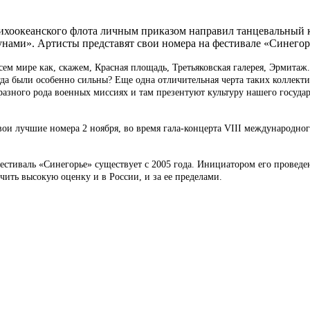
ихоокеанского флота личным приказом направил танцевальный 
унами». Артисты представят свои номера на фестивале «Синего
ем мире как, скажем, Красная площадь, Третьяковская галерея, Эрмитаж. 
гда были особенно сильны? Еще одна отличительная черта таких коллект
разного рода военных миссиях и там презентуют культуру нашего госуда
ои лучшие номера 2 ноября, во время гала-концерта VIII международног
стиваль «Синегорье» существует с 2005 года. Инициатором его проведен
чить высокую оценку и в России, и за ее пределами.