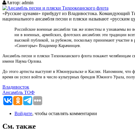
Автор:
admin
«Русские цунами» прибудут из Владивостока. Командующий Т
национального ансамбля песни и пляски называют «русским ц
Российские военные ансамбли так же известны и узнаваемы во вс
ни в военных, армейских, флотских ансамблях эти традиции все
высокой публикой, за рубежом, поскольку принимают участие в 
«Синегорье» Владимир Карачинцев.
Ансамбль песни и пляски Тихоокеанского флота покажет челябинцам св
имени Наума Орлова.
До этого артисты выступят в Южноуральске и Каслях. Напомним, что фе
время он успел войти в число культурных брендов Южного Урала, полу
Владивосток
Ансамбль ТОФ
Войдите
, чтобы оставлять комментарии
См. также