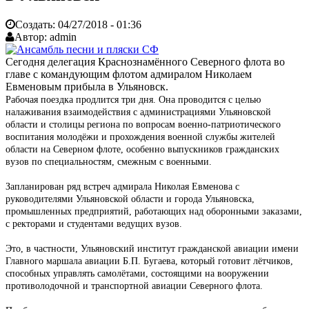
Создать:
04/27/2018 - 01:36
Автор:
admin
Сегодня делегация Краснознамённого Северного флота во
главе с командующим флотом адмиралом Николаем
Евменовым прибыла в Ульяновск.
Рабочая поездка продлится три дня. Она проводится с целью
налаживания взаимодействия с администрациями Ульяновской
области и столицы региона по вопросам военно-патриотического
воспитания молодёжи и прохождения военной службы жителей
области на Северном флоте, особенно выпускников гражданских
вузов по специальностям, смежным с военными.
Запланирован ряд встреч адмирала Николая Евменова с
руководителями Ульяновской области и города Ульяновска,
промышленных предприятий, работающих над оборонными заказами,
с ректорами и студентами ведущих вузов.
Это, в частности, Ульяновский институт гражданской авиации имени
Главного маршала авиации Б.П. Бугаева, который готовит лётчиков,
способных управлять самолётами, состоящими на вооружении
противолодочной и транспортной авиации Северного флота.