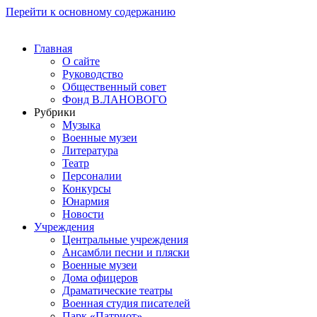
Перейти к основному содержанию
Главная
О сайте
Руководство
Общественный совет
Фонд В.ЛАНОВОГО
Рубрики
Музыка
Военные музеи
Литература
Театр
Персоналии
Конкурсы
Юнармия
Новости
Учреждения
Центральные учреждения
Ансамбли песни и пляски
Военные музеи
Дома офицеров
Драматические театры
Военная студия писателей
Парк «Патриот»