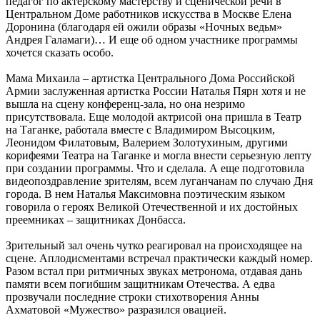
педагог по актерскому мастерству и сценической речи в
Центральном Доме работников искусства в Москве Елена
Доронина (благодаря ей ожили образы «Ночных ведьм»
Андрея Галамаги)… И еще об одном участнике программы
хочется сказать особо.
Мама Михаила – артистка Центрального Дома Российской
Армии заслуженная артистка России Наталья Пярн хотя и не
вышла на сцену конференц-зала, но она незримо
присутствовала. Еще молодой актрисой она пришла в Театр
на Таганке, работала вместе с Владимиром Высоцким,
Леонидом Филатовым, Валерием Золотухиным, другими
корифеями Театра на Таганке и могла внести серьезную лепту
при создании программы. Что и сделала. А еще подготовила
видеопоздравление зрителям, всем луганчанам по случаю Дня
города. В нем Наталья Максимовна поэтическим языком
говорила о героях Великой Отечественной и их достойных
преемниках – защитниках Донбасса.
Зрительный зал очень чутко реагировал на происходящее на
сцене. Аплодисментами встречал практически каждый номер.
Разом встал при ритмичных звуках метронома, отдавая дань
памяти всем погибшим защитникам Отечества. А едва
прозвучали последние строки стихотворения Анны
Ахматовой «Мужество» разразился овацией.