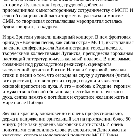
которому, Луганск как Город трудовой доблести
присоединился к многостороннему сотрудничеству с МСГГ. И
если об официальной части торжества рассказали многие
СМИ, то творческая составляющая мероприятия осталась,
будем говорить, за кадром.
И зря. Зрители увидели шикарный концерт. В нем фронтовая
бригада «Военная песня, как сабля остра» МСГГ, выступавшая
на сцене конференц-зала Администрации города вслед за
творческими коллективами Луганска, преподнесла горожанам
настоящий литературно-музыкальный подарок. В программе,
созданной под руководством режиссера, сценариста
заслуженной артистки России Натальи Старковой, звучали
стихи и песни о том, что сегодня на слуху у луганчан (читай,
всех россиян), что волнует их сердца и души и является
основой крепости их духа. А это – любовь к Родине, героизм
и мужество в боевой обстановке, несгибаемость русского
духа, святая память о погибших и страстное желание жить в
мире после Победы.
Звучали красиво, вдохновенно и очень профессионально,
держа в напряжении зрительный зал на протяжении более 50
минут. (Все-таки уровень московских артистов!). И очень
понятными становились слова руководителя Департамента
культуры, спорта и молодежной политики МСГГ Тины