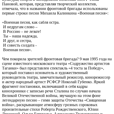
Пановой, которая, представляя творческий коллектив,
отмечала, что в названии фронтовой бригады использованы
первые строки песни Михаила Калинкина «Военная песня»:
«Военная песня, как сабля остра.
И недругам слово –
В Россию – не лезьте!
Ты – наша надежда,
И друг, и сестра,
И совесть солдата -
Военная песня».
Чем покорила зрителей фронтовая бригада? 9 мая 1995 года на
сцене известного московского театра «Содружество артистов
Таганки» был представлен спектакль «4 тоста за Победу»,
который поставил основатель и художественный
руководитель театра, замечательный режиссер, кинорежиссер
и актер народный артист РСФСР Николай Губенко. Яркий
фрагмент постановки, включавший в себя кадры
кинохроники с записью речи Сталина по случаю начала
Великой Отечественной войны, звучащую на этом фоне
легендарную песню – гимн защиты Отечества «Священная
война», раскрывающие атмосферу грозных сороковых
пронзительные стихи Роберта Рождественского, Юлии
Друниной, Ольги Берггольц, Александра Твардовского и