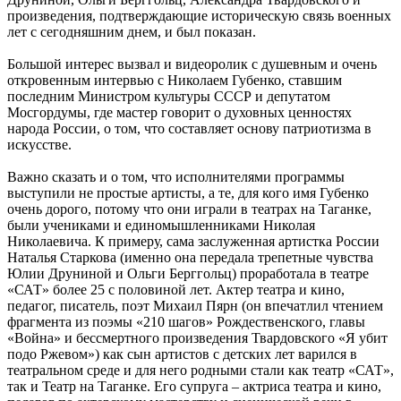
произведения, подтверждающие историческую связь военных
лет с сегодняшним днем, и был показан.
Большой интерес вызвал и видеоролик с душевным и очень
откровенным интервью с Николаем Губенко, ставшим
последним Министром культуры СССР и депутатом
Мосгордумы, где мастер говорит о духовных ценностях
народа России, о том, что составляет основу патриотизма в
искусстве.
Важно сказать и о том, что исполнителями программы
выступили не простые артисты, а те, для кого имя Губенко
очень дорого, потому что они играли в театрах на Таганке,
были учениками и единомышленниками Николая
Николаевича. К примеру, сама заслуженная артистка России
Наталья Старкова (именно она передала трепетные чувства
Юлии Друниной и Ольги Берггольц) проработала в театре
«САТ» более 25 с половиной лет. Актер театра и кино,
педагог, писатель, поэт Михаил Пярн (он впечатлил чтением
фрагмента из поэмы «210 шагов» Рождественского, главы
«Война» и бессмертного произведения Твардовского «Я убит
подо Ржевом») как сын артистов с детских лет варился в
театральном среде и для него родными стали как театр «САТ»,
так и Театр на Таганке. Его супруга – актриса театра и кино,