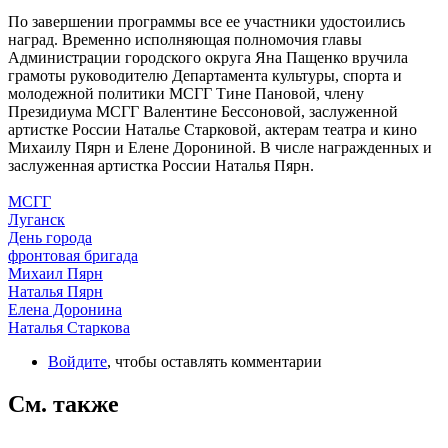
По завершении программы все ее участники удостоились
наград. Временно исполняющая полномочия главы
Администрации городского округа Яна Пащенко вручила
грамоты руководителю Департамента культуры, спорта и
молодежной политики МСГГ Тине Пановой, члену
Президиума МСГГ Валентине Бессоновой, заслуженной
артистке России Наталье Старковой, актерам театра и кино
Михаилу Пярн и Елене Дорониной. В числе награжденных и
заслуженная артистка России Наталья Пярн.
МСГГ
Луганск
День города
фронтовая бригада
Михаил Пярн
Наталья Пярн
Елена Доронина
Наталья Старкова
Войдите
, чтобы оставлять комментарии
См. также