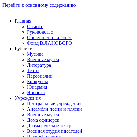
Перейти к основному содержанию
Главная
О сайте
Руководство
Общественный совет
Фонд В.ЛАНОВОГО
Рубрики
Музыка
Военные музеи
Литература
Театр
Персоналии
Конкурсы
Юнармия
Новости
Учреждения
Центральные учреждения
Ансамбли песни и пляски
Военные музеи
Дома офицеров
Драматические театры
Военная студия писателей
Парк «Патриот»