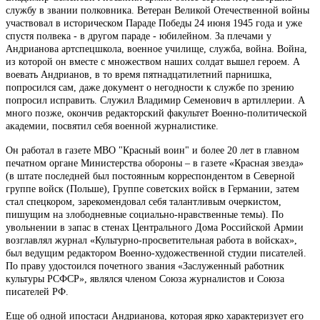
службу в звании полковника. Ветеран Великой Отечественной войны
участвовал в историческом Параде Победы 24 июня 1945 года и уже
спустя полвека - в другом параде - юбилейном. За плечами у
Андрианова артспецшкола, военное училище, служба, война. Война,
из которой он вместе с множеством наших солдат вышел героем. А
воевать Андрианов, в то время пятнадцатилетний парнишка,
попросился сам, даже документ о негодности к службе по зрению
попросил исправить. Служил Владимир Семенович в артиллерии. А
много позже, окончив редакторский факультет Военно-политической
академии, посвятил себя военной журналистике.
Он работал в газете МВО "Красный воин" и более 20 лет в главном
печатном органе Министерства обороны – в газете «Красная звезда»
(в штате последней был постоянным корреспондентом в Северной
группе войск (Польше), Группе советских войск в Германии, затем
стал спецкором, зарекомендовал себя талантливым очеркистом,
пишущим на злободневные социально-нравственные темы). По
увольнении в запас в стенах Центрального Дома Российской Армии
возглавлял журнал «Культурно-просветительная работа в войсках»,
был ведущим редактором Военно-художественной студии писателей.
По праву удостоился почетного звания «Заслуженный работник
культуры РСФСР», являлся членом Союза журналистов и Союза
писателей РФ.
Еще об одной ипостаси Андрианова, которая ярко характеризует его