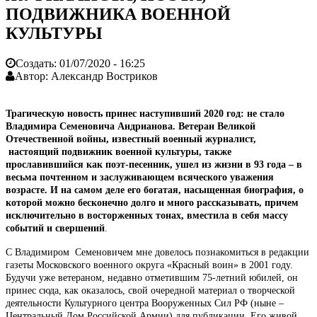
ПОДВИЖНИКА ВОЕННОЙ
КУЛЬТУРЫ
Создать:
01/07/2020 - 16:25
Автор:
Александр Востриков
Трагическую новость принес наступивший 2020 год: не стало
Владимира Семеновича Андрианова. Ветеран Великой
Отечественной войны, известный военный журналист,
настоящий подвижник военной культуры, также
прославившийся как поэт-песенник, ушел из жизни в 93 года – в
весьма почтенном и заслуживающем всяческого уважения
возрасте. И на самом деле его богатая, насыщенная биография, о
которой можно бесконечно долго и много рассказывать, причем
исключительно в восторженных тонах, вместила в себя массу
событий и свершений
.
С Владимиром Семеновичем мне довелось познакомиться в редакции
газеты Московского военного округа «Красный воин» в 2001 году.
Будучи уже ветераном, недавно отметившим 75-летний юбилей, он
принес сюда, как оказалось, свой очередной материал о творческой
деятельности Культурного центра Вооруженных Сил РФ (ныне –
Центральный Дом Российской Армии) для публикации. Его живой