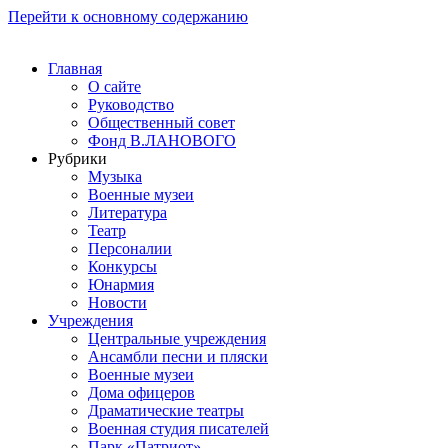
Перейти к основному содержанию
Главная
О сайте
Руководство
Общественный совет
Фонд В.ЛАНОВОГО
Рубрики
Музыка
Военные музеи
Литература
Театр
Персоналии
Конкурсы
Юнармия
Новости
Учреждения
Центральные учреждения
Ансамбли песни и пляски
Военные музеи
Дома офицеров
Драматические театры
Военная студия писателей
Парк «Патриот»