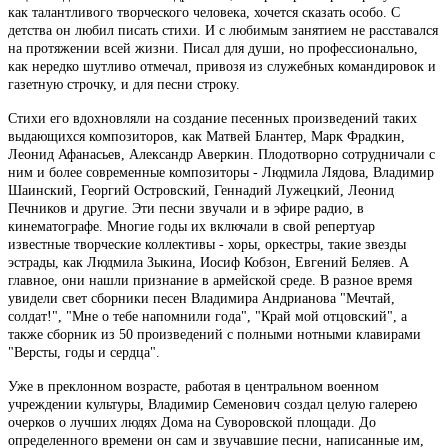
как талантливого творческого человека, хочется сказать особо. С
детства он любил писать стихи. И с любимым занятием не расставался
на протяжении всей жизни. Писал для души, но профессионально,
как нередко шутливо отмечал, привозя из служебных командировок и
газетную строчку, и для песни строку.
Стихи его вдохновляли на создание песенных произведений таких
выдающихся композиторов, как Матвей Блантер, Марк Фрадкин,
Леонид Афанасьев, Александр Аверкин. Плодотворно сотрудничали с
ним и более современные композиторы - Людмила Лядова, Владимир
Шаинский, Георгий Островский, Геннадий Лужецкий, Леонид
Печников и другие. Эти песни звучали и в эфире радио, в
кинематографе. Многие годы их включали в свой репертуар
известные творческие коллективы - хоры, оркестры, такие звезды
эстрады, как Людмила Зыкина, Иосиф Кобзон, Евгений Беляев. А
главное, они нашли признание в армейской среде. В разное время
увидели свет сборники песен Владимира Андрианова "Мечтай,
солдат!", "Мне о тебе напомнили года", "Край мой отцовский", а
также сборник из 50 произведений с полными нотными клавирами
"Версты, годы и сердца".
Уже в преклонном возрасте, работая в центральном военном
учреждении культуры, Владимир Семенович создал целую галерею
очерков о лучших людях Дома на Суворовской площади. До
определенного времени он сам и звучавшие песни, написанные им,