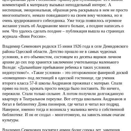
комментарий к материалу вызывал неподдельный интерес. А
неспешная, эмоциональная, образная речь раскрывала в нем не просто
многоопытного, немало повидавшего на своем веку человека, но и
очень эрудированного собеседника. Уже тогда появилось огромное
желание узнать об Андрианове много больше, а позднее написать о
нем. Что удалось сделать позднее – публикация вышла на страницах
журнала «Воин России».
Владимир Семенович родился 15 июня 1926 года в селе Демидовского
района Одесской области. Детство прошло не в самых чудесных
условиях, в его объемистом, состоящем из десятка ящиков личном
архиве до сих пор хранится заключение учительницы маленького
Володи: «Дальнейшее пребывание ребенка в таких условиях
недопустимо!». «Такие условия» - это отгороженное фанерной доской
«помещение» под лестницей в одесской гостинице, где ученик
второго класса 57-й школы Андрианов проживал с матерью. Спали
прямо на полу, кровать просто некуда было поставить. Но ничего,
пережили. Стали только сильнее. А потом получили долгожданную
квартиру в Театральном переулке. Вот оттуда школьник Андрианов и
бегал в библиотеку Дома пионеров, где читал и читал все подряд.
Наверное, именно тогда и возникла у мальчика мечта о собственной
библиотеке. И он ее создал – многотомную, на зависть иным очагам
культуры.
Владимир Семенович посвятил армии более сорока лет, завершив