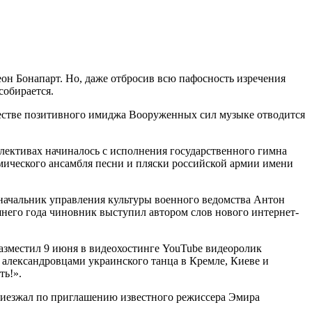
еон Бонапарт. Но, даже отбросив всю пафосность изречения
собирается.
ществе позитивного имиджа Вооруженных сил музыке отводится
лективах начиналось с исполнения государственного гимна
мического ансамбля песни и пляски российской армии имени
 начальник управления культуры военного ведомства Антон
шнего года чиновник выступил автором слов нового интернет-
азместил 9 июня в видеохостинге YouTube видеоролик
 александровцами украинского танца в Кремле, Киеве и
ть!».
приезжал по приглашению известного режиссера Эмира