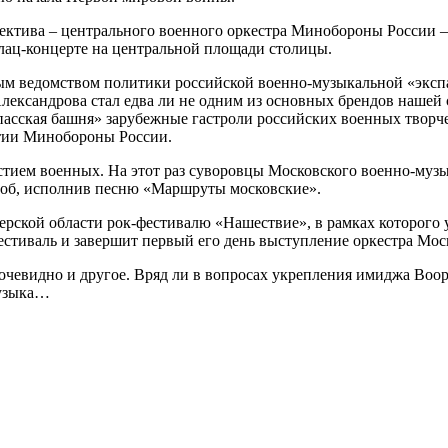
ектива – центрального военного оркестра Минобороны России –
лац-концерте на центральной площади столицы.
м ведомством политики российской военно-музыкальной «экспан
лександрова стал едва ли не одним из основных брендов нашей
ская башня» зарубежные гастроли российских военных творче
атии Минобороны России.
астием военных. На этот раз суворовцы Московского военно-му
моб, исполнив песню «Маршруты московские».
рской области рок-фестивалю «Нашествие», в рамках которого 
естиваль и завершит первый его день выступление оркестра Мо
очевидно и другое. Вряд ли в вопросах укрепления имиджа Воор
музыка…