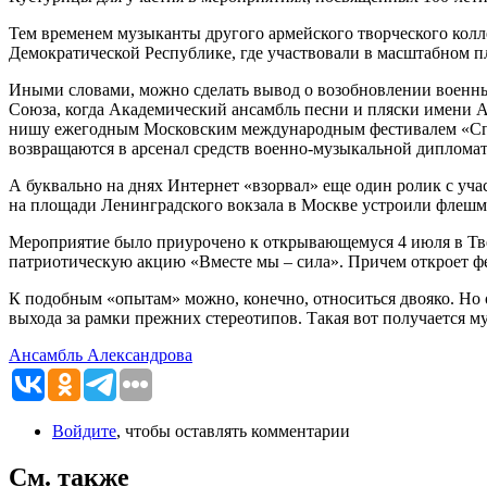
Тем временем музыканты другого армейского творческого колл
Демократической Республике, где участвовали в масштабном п
Иными словами, можно сделать вывод о возобновлении военны
Союза, когда Академический ансамбль песни и пляски имени А
нишу ежегодным Московским международным фестивалем «Спас
возвращаются в арсенал средств военно-музыкальной диплом
А буквально на днях Интернет «взорвал» еще один ролик с уч
на площади Ленинградского вокзала в Москве устроили флеш
Мероприятие было приурочено к открывающемуся 4 июля в Тве
патриотическую акцию «Вместе мы – сила». Причем откроет ф
К подобным «опытам» можно, конечно, относиться двояко. Но 
выхода за рамки прежних стереотипов. Такая вот получается 
Ансамбль Александрова
Войдите
, чтобы оставлять комментарии
См. также