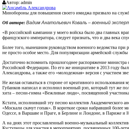
Автор:
admin
Минобороны для повышения своего имиджа призвало на служ
Об авторе:
Вадим Анатольевич Коваль – военный эксперт,
«В российской кампании у моего войска было два главных враг
французского императора, следует признать, что и два века сп
Более того, нынешним руководством военного ведомства при 
не просто особое место. Для популяризации армейской службы
Достаточно вспомнить прошлогоднее распоряжение министра о
Российской Федерации. По его же инициативе в 2013 году был
Александрова, а также его «молодежная» версия с участием зве
Не желая оставаться в стороне от креативного использования 
Губанков написал и исполнил военный рэп, который тут же по
хита – песни-гимна «Вежливые люди», посвященной участник
Кстати, исполнивший эту песню коллектив Академического ан
«Москали скачут гопак». В короткие сроки набравший более м
Одессе, в Варшаве и Праге, в Берлине и Лондоне, в Париже и 
А на днях этот прославленный военно-музыкальный коллектив
Кустурицы для участия в мероприятиях, посвященных 100-лет