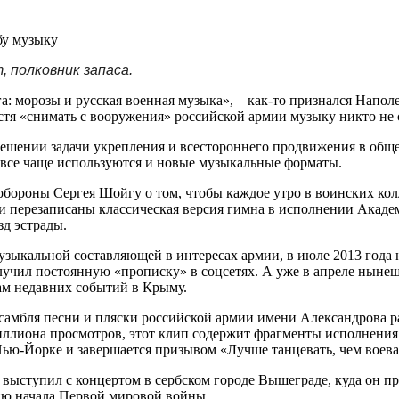
бу музыку
 полковник запаса.
а: морозы и русская военная музыка», – как-то признался Напол
устя «снимать с вооружения» российской армии музыку никто не 
решении задачи укрепления и всестороннего продвижения в об
 все чаще используются и новые музыкальные форматы.
бороны Сергея Шойгу о том, чтобы каждое утро в воинских кол
и перезаписаны классическая версия гимна в исполнении Акаде
зд эстрады.
музыкальной составляющей в интересах армии, в июле 2013 года
лучил постоянную «прописку» в соцсетях. А уже в апреле ныне
ам недавних событий в Крыму.
самбля песни и пляски российской армии имени Александрова р
иллиона просмотров, этот клип содержит фрагменты исполнения
Нью-Йорке и завершается призывом «Лучше танцевать, чем воева
 выступил с концертом в сербском городе Вышеграде, куда он 
ию начала Первой мировой войны.