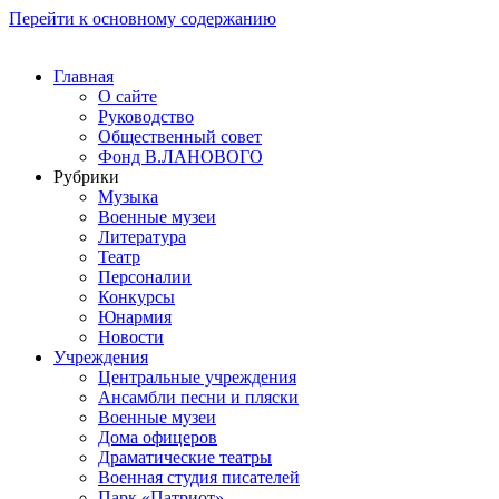
Перейти к основному содержанию
Главная
О сайте
Руководство
Общественный совет
Фонд В.ЛАНОВОГО
Рубрики
Музыка
Военные музеи
Литература
Театр
Персоналии
Конкурсы
Юнармия
Новости
Учреждения
Центральные учреждения
Ансамбли песни и пляски
Военные музеи
Дома офицеров
Драматические театры
Военная студия писателей
Парк «Патриот»