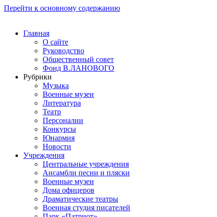
Перейти к основному содержанию
Главная
О сайте
Руководство
Общественный совет
Фонд В.ЛАНОВОГО
Рубрики
Музыка
Военные музеи
Литература
Театр
Персоналии
Конкурсы
Юнармия
Новости
Учреждения
Центральные учреждения
Ансамбли песни и пляски
Военные музеи
Дома офицеров
Драматические театры
Военная студия писателей
Парк «Патриот»