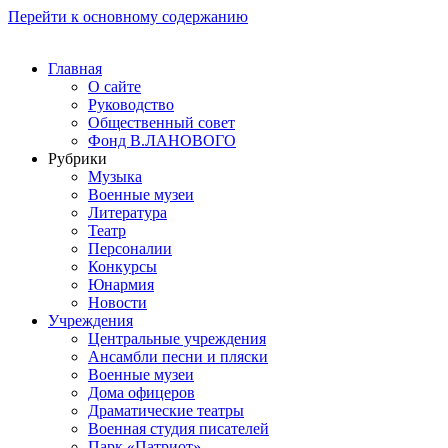
Перейти к основному содержанию
Главная
О сайте
Руководство
Общественный совет
Фонд В.ЛАНОВОГО
Рубрики
Музыка
Военные музеи
Литература
Театр
Персоналии
Конкурсы
Юнармия
Новости
Учреждения
Центральные учреждения
Ансамбли песни и пляски
Военные музеи
Дома офицеров
Драматические театры
Военная студия писателей
Парк «Патриот»