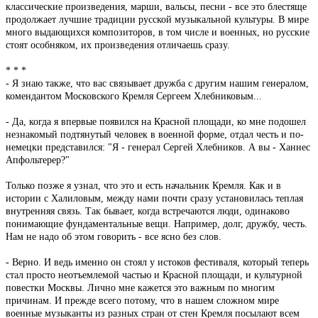
классические произведения, марши, вальсы, песни - все это блестяще
продолжает лучшие традиции русской музыкальной культуры. В мире
много выдающихся композиторов, в том числе и военных, но русские
стоят особняком, их произведения отличаешь сразу.
* * *
- Я знаю также, что вас связывает дружба с другим нашим генералом,
комендантом Московского Кремля Сергеем Хлебниковым...
- Да, когда я впервые появился на Красной площади, ко мне подошел
незнакомый подтянутый человек в военной форме, отдал честь и по-
немецки представился: "Я - генерал Сергей Хлебников. А вы - Ханнес
Апфольтерер?"
Только позже я узнал, что это и есть начальник Кремля. Как и в
истории с Халиловым, между нами почти сразу установилась теплая
внутренняя связь. Так бывает, когда встречаются люди, одинаково
понимающие фундаментальные вещи. Например, долг, дружбу, честь.
Нам не надо об этом говорить - все ясно без слов.
- Верно. И ведь именно он стоял у истоков фестиваля, который теперь
стал просто неотъемлемой частью и Красной площади, и культурной
повестки Москвы. Лично мне кажется это важным по многим
причинам. И прежде всего потому, что в нашем сложном мире
военные музыканты из разных стран от стен Кремля посылают всем