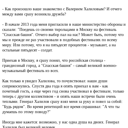
- Как произошло ваше знакомство с Валерием Халиловым? И отчего
между вами сразу возникла дружба?
- В начале 2013 года меня пригласили в наше министерство обороны и
сказали: "Поедешь со своими тирольцами в Москву на фестиваль
"Спасская башня". Отчего выбор пал на нас? Может быть, потому что
мы и прежде не раз участвовали в подобных фестивалях по всему
миру. Или потому, что я на пятьдесят процентов - музыкант, а на
остальные пятьдесят - солдат.
Приехав в Москву, я сразу понял, что российская столица -
грандиозный город, а "Спасская башня" - самый великий военно-
музыкальный фестиваль из всех.
Как только я увидел Халилова, то почувствовал: наши души
соприкоснулись. Спустя два года я опять приехал к вам - как
почетный гость, а еще через год снова участвовал в фестивале, только
теперь с другим коллективом - и опять наши встречи были очень
теплыми. Генерал Халилов сразу взял меня за руку и повел за собой:
"Будь рядом". Во время репетиций все время спрашивал: "А что ты
думаешь по этому поводу?"
Иногда мне кажется: возможно, у нас одна душа на двоих. Генерал
Халилов был великий человек.