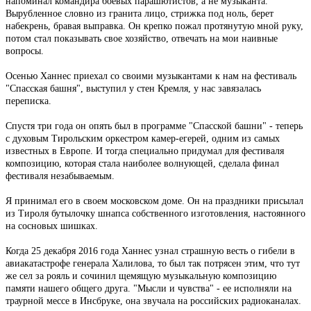
напоминал командира боевых парашютистов, а не музыканта.
Вырубленное словно из гранита лицо, стрижка под ноль, берет
набекрень, бравая выправка. Он крепко пожал протянутую мной руку,
потом стал показывать свое хозяйство, отвечать на мои наивные
вопросы.
Осенью Ханнес приехал со своими музыкантами к нам на фестиваль
"Спасская башня", выступил у стен Кремля, у нас завязалась
переписка.
Спустя три года он опять был в программе "Спасской башни" - теперь
с духовым Тирольским оркестром камер-егерей, одним из самых
известных в Европе. И тогда специально придумал для фестиваля
композицию, которая стала наиболее волнующей, сделала финал
фестиваля незабываемым.
Я принимал его в своем московском доме. Он на праздники присылал
из Тироля бутылочку шнапса собственного изготовления, настоянного
на сосновых шишках.
Когда 25 декабря 2016 года Ханнес узнал страшную весть о гибели в
авиакатастрофе генерала Халилова, то был так потрясен этим, что тут
же сел за рояль и сочинил щемящую музыкальную композицию
памяти нашего общего друга. "Мысли и чувства" - ее исполняли на
траурной мессе в Инсбруке, она звучала на российских радиоканалах.