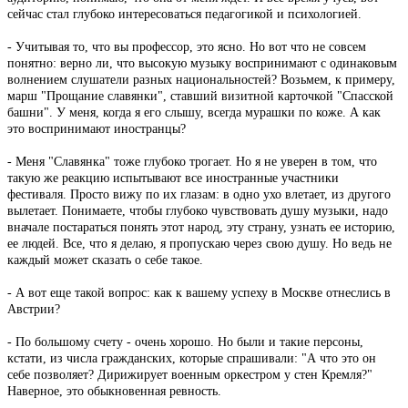
сейчас стал глубоко интересоваться педагогикой и психологией.
- Учитывая то, что вы профессор, это ясно. Но вот что не совсем
понятно: верно ли, что высокую музыку воспринимают с одинаковым
волнением слушатели разных национальностей? Возьмем, к примеру,
марш "Прощание славянки", ставший визитной карточкой "Спасской
башни". У меня, когда я его слышу, всегда мурашки по коже. А как
это воспринимают иностранцы?
- Меня "Славянка" тоже глубоко трогает. Но я не уверен в том, что
такую же реакцию испытывают все иностранные участники
фестиваля. Просто вижу по их глазам: в одно ухо влетает, из другого
вылетает. Понимаете, чтобы глубоко чувствовать душу музыки, надо
вначале постараться понять этот народ, эту страну, узнать ее историю,
ее людей. Все, что я делаю, я пропускаю через свою душу. Но ведь не
каждый может сказать о себе такое.
- А вот еще такой вопрос: как к вашему успеху в Москве отнеслись в
Австрии?
- По большому счету - очень хорошо. Но были и такие персоны,
кстати, из числа гражданских, которые спрашивали: "А что это он
себе позволяет? Дирижирует военным оркестром у стен Кремля?"
Наверное, это обыкновенная ревность.