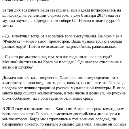
За три дня вся работа была завершена, еще неделя потребовалась на
шлифовку, на репетиции с оркестром, а уже 8 января 2017 года эта
музыка звучала в кафедральном соборе Св. Иакова в ходе траурной
мессы.
- Да, я получил тогда от вас запись того выступления. Выложил ее в
"Фейсбуке" - много тысяч просмотров. Ваша музыка тронула сердца
разных людей. Потом ее исполняли на российских радиоканалах.
- Я часто размышляю над тем, что же соединило нас навсегда?
Музыка? Фестиваль на Красной площади? Одинаковое отношение к
жизни и службе?
Должен вам сказать: творчество Халилова явно недооценено. Его
классические произведения, марши, вальсы, песни - все это блестяще
продолжает лучшие традиции русской музыкальной культуры. В мире
много выдающихся композиторов, в том числе и военных, но русские
стоят особняком, их произведения отличаешь сразу.
В 2013 году я познакомился с Ханнесом Апфольтерером, командиром
военного оркестра Тироля, знаменитым австрийским дирижером и
композитором. Когда мы встретились в том военном городке, где
базировался оркестр, то вначале я сильно удивился: внешне он больше