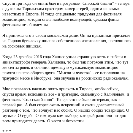
Спустя три года он опять был в программе "Спасской башни" - теперь
с духовым Тирольским оркестром камер-егерей, одним из самых
известных в Европе. И тогда специально придумал для фестиваля
композицию, которая стала наиболее волнующей, сделала финал
фестиваля незабываемым.
Я принимал его в своем московском доме. Он на праздники присылал
из Тироля бутылочку шнапса собственного изготовления, настоянного
на сосновых шишках.
Когда 25 декабря 2016 года Ханнес узнал страшную весть о гибели в
авиакатастрофе генерала Халилова, то был так потрясен этим, что тут
же сел за рояль и сочинил щемящую музыкальную композицию
памяти нашего общего друга. "Мысли и чувства" - ее исполняли на
траурной мессе в Инсбруке, она звучала на российских радиоканалах.
Мне показалось важным опять приехать в Тироль, чтобы сейчас,
спустя время, вспомнить все - и трагедию, связанную с Халиловым, и
фестиваль "Спасская башня". Теперь это не было интервью, как в
первый раз. А был скорее очень искренний и очень доверительный
разговор о том, что волнует нас обоих. О наших общих товарищах. О
музыке. О судьбе. О том мужском выборе, который рано или поздно
всем приходится делать. О чести и бесчестии.
* * *