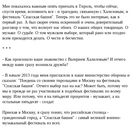
Мне показалось важным опять приехать в Тироль, чтобы сейчас,
спустя время, вспомнить все - и трагедию, связанную с Халиловым, и
фестиваль "Спасская башня". Теперь это не было интервью, как в
первый раз. А был скорее очень искренний и очень доверительный
разговор о том, что волнует нас обоих. О наших общих товарищах. О
музыке. О судьбе. О том мужском выборе, который рано или поздно
всем приходится делать. О чести и бесчестии.
* * *
- Как произошло ваше знакомство с Валерием Халиловым? И отчего
между вами сразу возникла дружба?
- В начале 2013 года меня пригласили в наше министерство обороны и
сказали: "Поедешь со своими тирольцами в Москву на фестиваль
"Спасская башня". Отчего выбор пал на нас? Может быть, потому что
мы и прежде не раз участвовали в подобных фестивалях по всему
миру. Или потому, что я на пятьдесят процентов - музыкант, а на
остальные пятьдесят - солдат.
Приехав в Москву, я сразу понял, что российская столица -
грандиозный город, а "Спасская башня" - самый великий военно-
музыкальный фестиваль из всех.