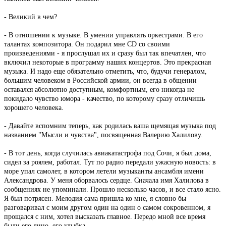
- Великий в чем?
- В отношении к музыке. В умении управлять оркестрами. В его
талантах композитора. Он подарил мне CD со своими
произведениями - я прослушал их и сразу был так впечатлен, что
включил некоторые в программу наших концертов. Это прекрасная
музыка. И надо еще обязательно отметить, что, будучи генералом,
большим человеком в Российской армии, он всегда в общении
оставался абсолютно доступным, комфортным, его никогда не
покидало чувство юмора - качество, по которому сразу отличишь
хорошего человека.
- Давайте вспомним теперь, как родилась ваша щемящая музыка под
названием "Мысли и чувства", посвященная Валерию Халилову.
- В тот день, когда случилась авиакатастрофа под Сочи, я был дома,
сидел за роялем, работал. Тут по радио передали ужасную новость: в
море упал самолет, в котором летели музыканты ансамбля имени
Александрова. У меня оборвалось сердце. Сначала имя Халилова в
сообщениях не упоминали. Прошло несколько часов, и все стало ясно.
Я был потрясен. Мелодия сама пришла ко мне, я словно бы
разговаривал с моим другом один на один о самом сокровенном, я
прощался с ним, хотел высказать главное. Передо мной все время
были его лицо, его улыбка.