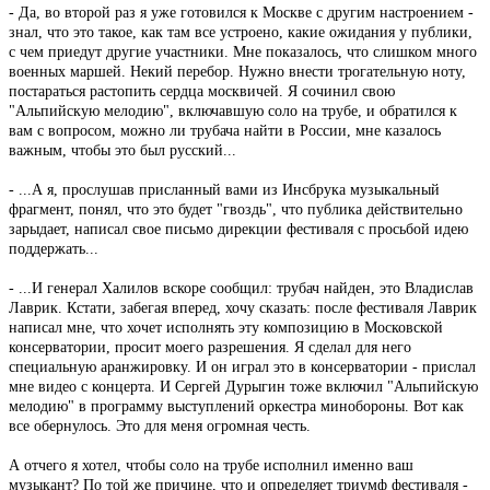
- Да, во второй раз я уже готовился к Москве с другим настроением -
знал, что это такое, как там все устроено, какие ожидания у публики,
с чем приедут другие участники. Мне показалось, что слишком много
военных маршей. Некий перебор. Нужно внести трогательную ноту,
постараться растопить сердца москвичей. Я сочинил свою
"Альпийскую мелодию", включавшую соло на трубе, и обратился к
вам с вопросом, можно ли трубача найти в России, мне казалось
важным, чтобы это был русский...
- ...А я, прослушав присланный вами из Инсбрука музыкальный
фрагмент, понял, что это будет "гвоздь", что публика действительно
зарыдает, написал свое письмо дирекции фестиваля с просьбой идею
поддержать...
- ...И генерал Халилов вскоре сообщил: трубач найден, это Владислав
Лаврик. Кстати, забегая вперед, хочу сказать: после фестиваля Лаврик
написал мне, что хочет исполнять эту композицию в Московской
консерватории, просит моего разрешения. Я сделал для него
специальную аранжировку. И он играл это в консерватории - прислал
мне видео с концерта. И Сергей Дурыгин тоже включил "Альпийскую
мелодию" в программу выступлений оркестра минобороны. Вот как
все обернулось. Это для меня огромная честь.
А отчего я хотел, чтобы соло на трубе исполнил именно ваш
музыкант? По той же причине, что и определяет триумф фестиваля -