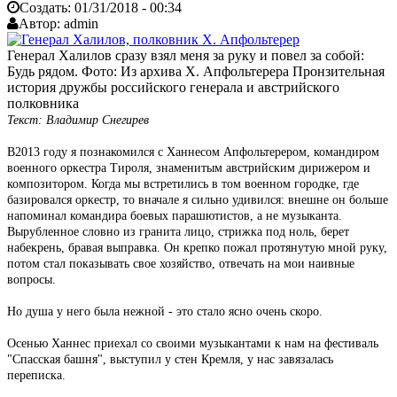
Создать:
01/31/2018 - 00:34
Автор:
admin
Генерал Халилов сразу взял меня за руку и повел за собой:
Будь рядом. Фото: Из архива Х. Апфольтерера Пронзительная
история дружбы российского генерала и австрийского
полковника
Текст: Владимир Снегирев
В2013 году я познакомился с Ханнесом Апфольтерером, командиром
военного оркестра Тироля, знаменитым австрийским дирижером и
композитором. Когда мы встретились в том военном городке, где
базировался оркестр, то вначале я сильно удивился: внешне он больше
напоминал командира боевых парашютистов, а не музыканта.
Вырубленное словно из гранита лицо, стрижка под ноль, берет
набекрень, бравая выправка. Он крепко пожал протянутую мной руку,
потом стал показывать свое хозяйство, отвечать на мои наивные
вопросы.
Но душа у него была нежной - это стало ясно очень скоро.
Осенью Ханнес приехал со своими музыкантами к нам на фестиваль
"Спасская башня", выступил у стен Кремля, у нас завязалась
переписка.