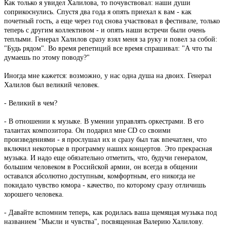
Как только я увидел Халилова, то почувствовал: наши души
соприкоснулись. Спустя два года я опять приехал к вам - как
почетный гость, а еще через год снова участвовал в фестивале, только
теперь с другим коллективом - и опять наши встречи были очень
теплыми. Генерал Халилов сразу взял меня за руку и повел за собой:
"Будь рядом". Во время репетиций все время спрашивал: "А что ты
думаешь по этому поводу?"
Иногда мне кажется: возможно, у нас одна душа на двоих. Генерал
Халилов был великий человек.
- Великий в чем?
- В отношении к музыке. В умении управлять оркестрами. В его
талантах композитора. Он подарил мне CD со своими
произведениями - я прослушал их и сразу был так впечатлен, что
включил некоторые в программу наших концертов. Это прекрасная
музыка. И надо еще обязательно отметить, что, будучи генералом,
большим человеком в Российской армии, он всегда в общении
оставался абсолютно доступным, комфортным, его никогда не
покидало чувство юмора - качество, по которому сразу отличишь
хорошего человека.
- Давайте вспомним теперь, как родилась ваша щемящая музыка под
названием "Мысли и чувства", посвященная Валерию Халилову.