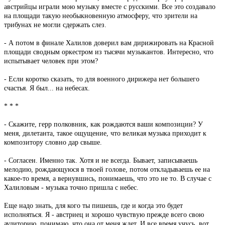
австрийцы играли мою музыку вместе с русскими. Все это создавало
на площади такую необыкновенную атмосферу, что зрители на
трибунах не могли сдержать слез.
- А потом в финале Халилов доверил вам дирижировать на Красной
площади сводным оркестром из тысячи музыкантов. Интересно, что
испытывает человек при этом?
- Если коротко сказать, то для военного дирижера нет большего
счастья. Я был... на небесах.
* * *
- Скажите, герр полковник, как рождаются ваши композиции? У
меня, дилетанта, такое ощущение, что великая музыка приходит к
композитору словно дар свыше.
- Согласен. Именно так. Хотя и не всегда. Бывает, записываешь
мелодию, рождающуюся в твоей голове, потом откладываешь ее на
какое-то время, а вернувшись, понимаешь, что это не то. В случае с
Халиловым - музыка точно пришла с небес.
Еще надо знать, для кого ты пишешь, где и когда это будет
исполняться. Я - австриец и хорошо чувствую прежде всего свою
аудиторию, понимаю, что она от меня ждет. И все время учусь, вот