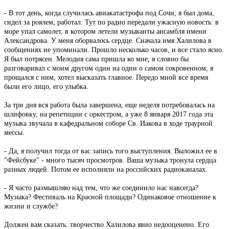
- В тот день, когда случилась авиакатастрофа под Сочи, я был дома,
сидел за роялем, работал. Тут по радио передали ужасную новость: в
море упал самолет, в котором летели музыканты ансамбля имени
Александрова. У меня оборвалось сердце. Сначала имя Халилова в
сообщениях не упоминали. Прошло несколько часов, и все стало ясно.
Я был потрясен. Мелодия сама пришла ко мне, я словно бы
разговаривал с моим другом один на один о самом сокровенном, я
прощался с ним, хотел высказать главное. Передо мной все время
были его лицо, его улыбка.
За три дня вся работа была завершена, еще неделя потребовалась на
шлифовку, на репетиции с оркестром, а уже 8 января 2017 года эта
музыка звучала в кафедральном соборе Св. Иакова в ходе траурной
мессы.
- Да, я получил тогда от вас запись того выступления. Выложил ее в
"Фейсбуке" - много тысяч просмотров. Ваша музыка тронула сердца
разных людей. Потом ее исполняли на российских радиоканалах.
- Я часто размышляю над тем, что же соединило нас навсегда?
Музыка? Фестиваль на Красной площади? Одинаковое отношение к
жизни и службе?
Должен вам сказать: творчество Халилова явно недооценено. Его