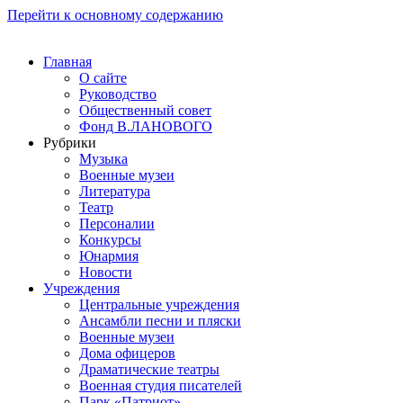
Перейти к основному содержанию
Главная
О сайте
Руководство
Общественный совет
Фонд В.ЛАНОВОГО
Рубрики
Музыка
Военные музеи
Литература
Театр
Персоналии
Конкурсы
Юнармия
Новости
Учреждения
Центральные учреждения
Ансамбли песни и пляски
Военные музеи
Дома офицеров
Драматические театры
Военная студия писателей
Парк «Патриот»