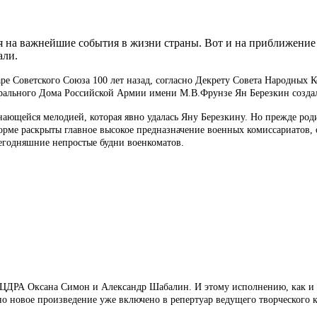
тся на важнейшие события в жизни страны. Вот и на приближени
али.
 Советского Союза 100 лет назад, согласно Декрету Совета Народных К
трального Дома Российской Армии имени М.В.Фрунзе Ян Березкин созда
ающейся мелодией, которая явно удалась Яну Березкину. Но прежде род
форме раскрыты главное высокое предназначение военных комиссариатов
сегодняшние непростые будни военкоматов.
ДРА Оксана Симон и Александр Шабалин. И этому исполнению, как и с
о новое произведение уже включено в репертуар ведущего творческого 