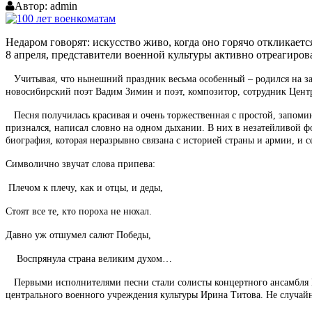
Автор:
admin
Недаром говорят: искусство живо, когда оно горячо откликае
8 апреля, представители военной культуры активно отреагиров
Учитывая, что нынешний праздник весьма особенный – родился на заре
новосибирский поэт Вадим Зимин и поэт, композитор, сотрудник Цен
Песня получилась красивая и очень торжественная с простой, запомин
признался, написал словно на одном дыхании. В них в незатейливой 
биография, которая неразрывно связана с историей страны и армии, и 
Символично звучат слова припева:
Плечом к плечу, как и отцы, и деды,
Стоят все те, кто пороха не нюхал.
Давно уж отшумел салют Победы,
Воспрянула страна великим духом…
Первыми исполнителями песни стали солисты концертного ансамбля Ц
центрального военного учреждения культуры Ирина Титова. Не случайн