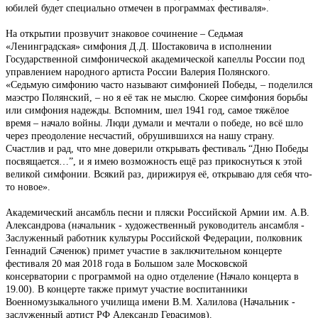
юбилей будет специально отмечен в программах фестиваля».
На открытии прозвучит знаковое сочинение – Седьмая
«Ленинградская» симфония Д.Д. Шостаковича в исполнении
Государственной симфонической академической капеллы России под
управлением народного артиста России Валерия Полянского.
«Седьмую симфонию часто называют симфонией Победы, – поделился
маэстро Полянский, – но я её так не мыслю. Скорее симфония борьбы
или симфония надежды. Вспомним, шел 1941 год, самое тяжёлое
время – начало войны. Люди думали и мечтали о победе, но всё шло
через преодоление несчастий, обрушившихся на нашу страну.
Счастлив и рад, что мне доверили открывать фестиваль “Дню Победы
посвящается…”, и я имею возможность ещё раз прикоснуться к этой
великой симфонии. Всякий раз, дирижируя её, открываю для себя что-
то новое».
Академический ансамбль песни и пляски Российской Армии им. А.В.
Александрова (начальник - художественный руководитель ансамбля -
Заслуженный работник культуры Российской Федерации, полковник
Геннадий Саченюк) примет участие в заключительном концерте
фестиваля 20 мая 2018 года в Большом зале Московской
консерватории с программой на одно отделение (Начало концерта в
19.00). В концерте также примут участие воспитанники
Военномузыкального училища имени В.М. Халилова (Начальник -
заслуженный артист РФ Александр Герасимов).