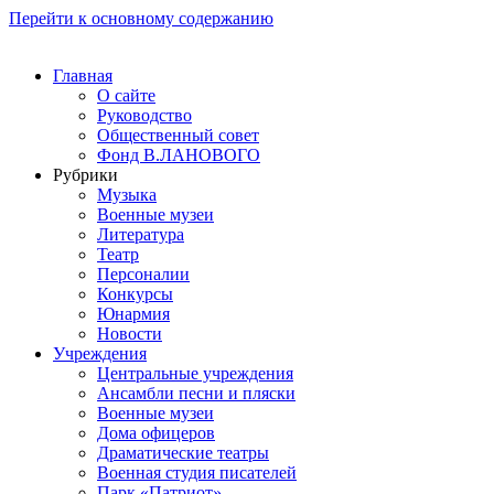
Перейти к основному содержанию
Главная
О сайте
Руководство
Общественный совет
Фонд В.ЛАНОВОГО
Рубрики
Музыка
Военные музеи
Литература
Театр
Персоналии
Конкурсы
Юнармия
Новости
Учреждения
Центральные учреждения
Ансамбли песни и пляски
Военные музеи
Дома офицеров
Драматические театры
Военная студия писателей
Парк «Патриот»