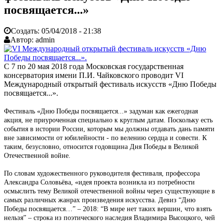
посвящается...»
Создать:
05/04/2018 - 21:38
Автор:
admin
С 7 по 20 мая 2018 года Московская государственная
консерватория имени П.И. Чайковского проводит VI
Международный открытый фестиваль искусств «Дню Победы
посвящается...».
Фестиваль «Дню Победы посвящается...» задуман как ежегодная
акция, не приуроченная специально к круглым датам. Поскольку есть
события в истории России, которым мы должны отдавать дань памяти
вне зависимости от юбилейности - по велению сердца и совести. К
таким, безусловно, относится годовщина Дня Победы в Великой
Отечественной войне.
По словам художественного руководителя фестиваля, профессора
Александра Соловьёва, «идея проекта возникла из потребности
осмыслить тему Великой отечественной войны через существующие в
самых различных жанрах произведения искусства. Девиз “Дню
Победы посвящается…” – 2018: “В мире нет таких вершин, что взять
нельзя” – строка из поэтического наследия Владимира Высоцкого, чей