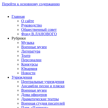
Перейти к основному содержанию
Главная
О сайте
Руководство
Общественный совет
Фонд В.ЛАНОВОГО
Рубрики
Музыка
Военные музеи
Литература
Театр
Персоналии
Конкурсы
Юнармия
Новости
Учреждения
Центральные учреждения
Ансамбли песни и пляски
Военные музеи
Дома офицеров
Драматические театры
Военная студия писателей
Парк «Патриот»