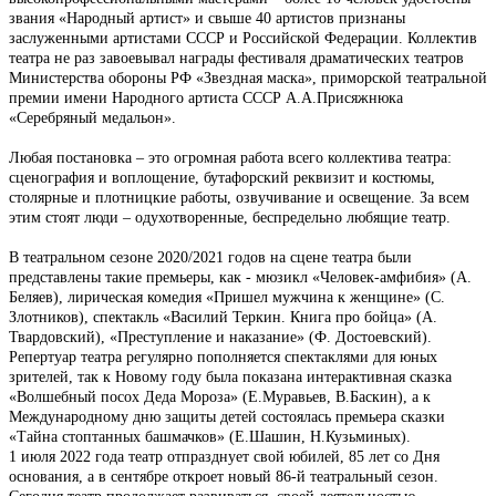
звания «Народный артист» и свыше 40 артистов признаны
заслуженными артистами СССР и Российской Федерации. Коллектив
театра не раз завоевывал награды фестиваля драматических театров
Министерства обороны РФ «Звездная маска», приморской театральной
премии имени Народного артиста СССР А.А.Присяжнюка
«Серебряный медальон».
Любая постановка – это огромная работа всего коллектива театра:
сценография и воплощение, бутафорский реквизит и костюмы,
столярные и плотницкие работы, озвучивание и освещение. За всем
этим стоят люди – одухотворенные, беспредельно любящие театр.
В театральном сезоне 2020/2021 годов на сцене театра были
представлены такие премьеры, как - мюзикл «Человек-амфибия» (А.
Беляев), лирическая комедия «Пришел мужчина к женщине» (С.
Злотников), спектакль «Василий Теркин. Книга про бойца» (А.
Твардовский), «Преступление и наказание» (Ф. Достоевский).
Репертуар театра регулярно пополняется спектаклями для юных
зрителей, так к Новому году была показана интерактивная сказка
«Волшебный посох Деда Мороза» (Е.Муравьев, В.Баскин), а к
Международному дню защиты детей состоялась премьера сказки
«Тайна стоптанных башмачков» (Е.Шашин, Н.Кузьминых).
1 июля 2022 года театр отпразднует свой юбилей, 85 лет со Дня
основания, а в сентябре откроет новый 86-й театральный сезон.