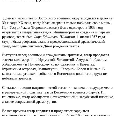
Драматический театр Восточного военного округа родился в далекие
30-е годы XX века, когда Красная армия только набирала свою мощь.
При Уссурийском (Ворошиловском) Доме офицеров в 1933 году
открывается театральная студия. Инициатором ее создания и первым
руководителем был
Фирс Ефимович Шишигин
.
1 июля 1937 года
студия была реорганизована в профессиональный драматический
театр, этот день считается Днем рождения театра.
Выступая перед военным и гражданским зрителем, театр преодолел
тысячи километров по Иркутской, Читинской, Амурской областям,
Хабаровскому и Приморскому краю, Сахалину и Камчатке,
Курильским островам, Маньчжурии, Северной Кореи и Китаю. В
каких только уголках необъятного Восточного военного округа не
побывали артисты.
Спектакли военно-патриотической тематики занимают ведущее место
в репертуарной политике театра Восточного военного округа. И,
конечно же, театр обращается к отечественной и зарубежной классике,
а также современной драматургии.
Во все времена театр гордился и продолжает гордиться
высокопрофессиональными мастерами – более 10 человек удостоены