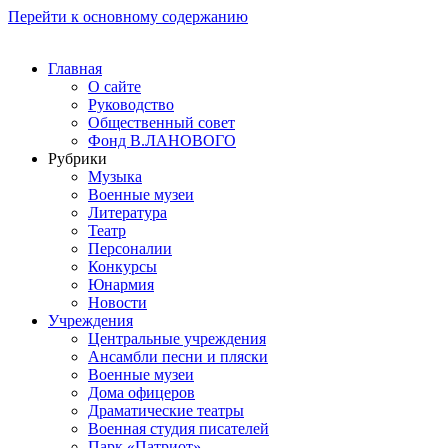
Перейти к основному содержанию
Главная
О сайте
Руководство
Общественный совет
Фонд В.ЛАНОВОГО
Рубрики
Музыка
Военные музеи
Литература
Театр
Персоналии
Конкурсы
Юнармия
Новости
Учреждения
Центральные учреждения
Ансамбли песни и пляски
Военные музеи
Дома офицеров
Драматические театры
Военная студия писателей
Парк «Патриот»