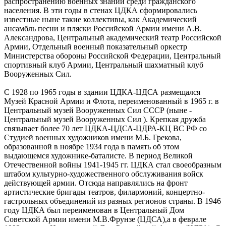
распространению военных знаний среди гражданского
населения. В эти годы в стенах ЦДКА сформировались
известные ныне такие коллективы, как Академический
ансамбль песни и пляски Российской Армии имени А.В.
Александрова, Центральный академический театр Российской
Армии, Отдельный военный показательный оркестр
Министерства обороны Российской Федерации, Центральный
спортивный клуб Армии, Центральный шахматный клуб
Вооруженных Сил.
С 1928 по 1965 годы в здании ЦДКА-ЦДСА размещался
Музей Красной Армии и Флота, переименованный в 1965 г. в
Центральный музей Вооруженных Сил СССР (ныне -
Центральный музей Вооруженных Сил ). Крепкая дружба
связывает более 70 лет ЦДКА-ЦДСА-ЦДРА-КЦ ВС РФ со
Студией военных художников имени М.Б. Грекова,
образованной в ноябре 1934 года в память об этом
выдающемся художнике-баталисте. В период Великой
Отечественной войны 1941-1945 гг. ЦДКА стал своеобразным
штабом культурно-художественного обслуживания войск
действующей армии. Отсюда направлялись на фронт
артистические бригады театров, филармоний, концертно-
гастрольных объединений из разных регионов страны. В 1946
году ЦДКА был переименован в Центральный Дом
Советской Армии имени М.В.Фрунзе (ЦДСА),а в феврале