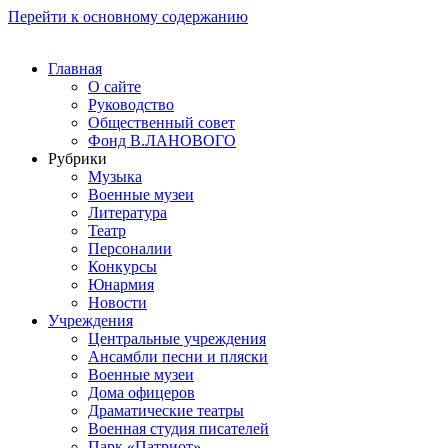
Перейти к основному содержанию
Главная
О сайте
Руководство
Общественный совет
Фонд В.ЛАНОВОГО
Рубрики
Музыка
Военные музеи
Литература
Театр
Персоналии
Конкурсы
Юнармия
Новости
Учреждения
Центральные учреждения
Ансамбли песни и пляски
Военные музеи
Дома офицеров
Драматические театры
Военная студия писателей
Парк «Патриот»