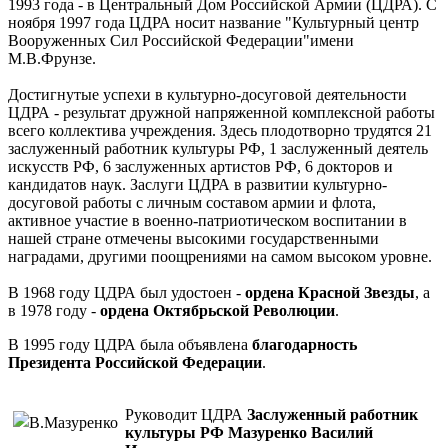
1993 года - в Центральный Дом Российской Армии (ЦДРА). С
ноября 1997 года ЦДРА носит название "Культурный центр
Вооруженных Сил Российской Федерации"имени
М.В.Фрунзе.
Достигнутые успехи в культурно-досуговой деятельности
ЦДРА - результат дружной напряженной комплексной работы
всего коллектива учреждения. Здесь плодотворно трудятся 21
заслуженный работник культуры РФ, 1 заслуженный деятель
искусств РФ, 6 заслуженных артистов РФ, 6 докторов и
кандидатов наук. Заслуги ЦДРА в развитии культурно-
досуговой работы с личным составом армии и флота,
активное участие в военно-патриотическом воспитании в
нашей стране отмечены высокими государственными
наградами, другими поощрениями на самом высоком уровне.
В 1968 году ЦДРА был удостоен -
ордена Красной Звезды
, а
в 1978 году -
ордена Октябрьской Революции
.
В 1995 году ЦДРА была объявлена
благодарность
Президента Российской Федерации
.
Руководит ЦДРА
Заслуженный работник
культуры РФ Мазуренко Василий