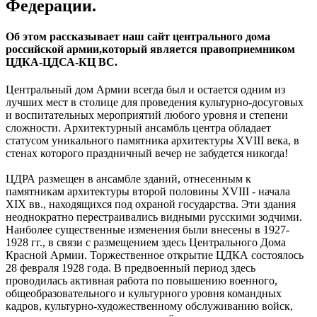
Федерации.
Об этом рассказывает наш сайт центрального дома
российской армии,который является правоприемником
ЦДКА-ЦДСА-КЦ ВС.
Центральный дом Армии всегда был и остается одним из
лучших мест в столице для проведения культурно-досуговых
и воспитательных мероприятий любого уровня и степени
сложности. Архитектурный ансамбль центра обладает
статусом уникального памятника архитектуры XVIII века, в
стенах которого праздничный вечер не забудется никогда!
ЦДРА размещен в ансамбле зданий, отнесенным к
памятникам архитектуры второй половины XVIII - начала
XIX вв., находящихся под охраной государства. Эти здания
неоднократно перестраивались видными русскими зодчими.
Наиболее существенные изменения были внесены в 1927-
1928 гг., в связи с размещением здесь Центрального Дома
Красной Армии. Торжественное открытие ЦДКА состоялось
28 февраля 1928 года. В предвоенный период здесь
проводилась активная работа по повышению военного,
общеобразовательного и культурного уровня командных
кадров, культурно-художественному обслуживанию войск,