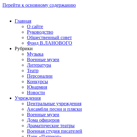
Перейти к основному содержанию
Главная
О сайте
Руководство
Общественный совет
Фонд В.ЛАНОВОГО
Рубрики
Музыка
Военные музеи
Литература
Театр
Персоналии
Конкурсы
Юнармия
Новости
Учреждения
Центральные учреждения
Ансамбли песни и пляски
Военные музеи
Дома офицеров
Драматические театры
Военная студия писателей
Парк «Патриот»