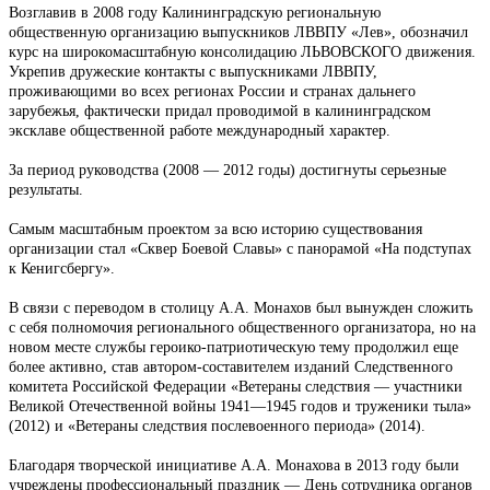
Возглавив в 2008 году Калининградскую региональную
общественную организацию выпускников ЛВВПУ «Лев», обозначил
курс на широкомасштабную консолидацию ЛЬВОВСКОГО движения.
Укрепив дружеские контакты с выпускниками ЛВВПУ,
проживающими во всех регионах России и странах дальнего
зарубежья, фактически придал проводимой в калининградском
эксклаве общественной работе международный характер.
За период руководства (2008 — 2012 годы) достигнуты серьезные
результаты.
Самым масштабным проектом за всю историю существования
организации стал «Сквер Боевой Славы» с панорамой «На подступах
к Кенигсбергу».
В связи с переводом в столицу А.А. Монахов был вынужден сложить
с себя полномочия регионального общественного организатора, но на
новом месте службы героико-патриотическую тему продолжил еще
более активно, став автором-составителем изданий Следственного
комитета Российской Федерации «Ветераны следствия — участники
Великой Отечественной войны 1941—1945 годов и труженики тыла»
(2012) и «Ветераны следствия послевоенного периода» (2014).
Благодаря творческой инициативе А.А. Монахова в 2013 году были
учреждены профессиональный праздник — День сотрудника органов