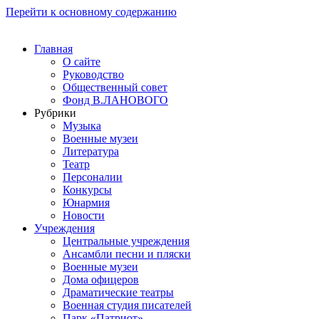
Перейти к основному содержанию
Главная
О сайте
Руководство
Общественный совет
Фонд В.ЛАНОВОГО
Рубрики
Музыка
Военные музеи
Литература
Театр
Персоналии
Конкурсы
Юнармия
Новости
Учреждения
Центральные учреждения
Ансамбли песни и пляски
Военные музеи
Дома офицеров
Драматические театры
Военная студия писателей
Парк «Патриот»