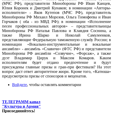
(МЧС РФ), представители Минобороны РФ Иван Канцев,
Юлия Коронек и Дмитрий Кунаков; в номинации «Авторы-
исполнители» - Яков Кутепов (МЧС РФ), представитель
Минобороны РФ Михаил Морозов, Ольга Тимофеева и Иван
Горчаков ( оба - из МВД РФ); в номинации «Исполнение
песен профессиональных авторов» – представительницы
Минобороны РФ Наталья Павлова и Клавдия Соснина, а
также Ирина Шарко и Николай Самулеенков,
представляющие Федеральную таможенную службу России; в
номинации «Вокально-инструментальные и вокальные
ансамбли» - ансамбль «Славичи» (ФТС РФ) и представители
Минобороны РФ ансамбли «Созвучие», «Форсаж», а также
дуэт Владимир Цирук и Максим Комаров. Каким
исполнителям будет отдано предпочтение и будут
присуждены главные призы и гран-при фестиваля? На этот
вопрос даст ответ авторитетное жюри. Кроме того, «Катюша»
предусмотрела призы от спонсоров и меценатов.
Войдите
, чтобы оставлять комментарии
ТЕЛЕГРАММ канал
"Культура и Армия"
Присоединяйтесь!