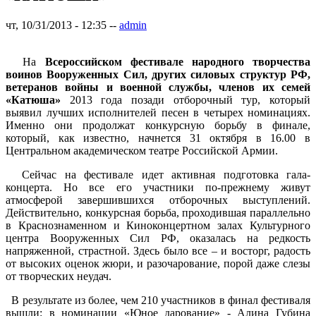
чт, 10/31/2013 - 12:35
--
admin
На
Всероссийском фестивале народного творчества
воинов Вооруженных Сил, других силовых структур РФ,
ветеранов войны и военной службы, членов их семей
«Катюша»
2013 года позади отборочный тур, который
выявил лучших исполнителей песен в четырех номинациях.
Именно они продолжат конкурсную борьбу в финале,
который, как известно, начнется 31 октября в 16.00 в
Центральном академическом театре Российской Армии.
Сейчас на фестивале идет активная подготовка гала-
концерта. Но все его участники по-прежнему живут
атмосферой завершившихся отборочных выступлений.
Действительно, конкурсная борьба, проходившая параллельно
в Краснознаменном и Киноконцертном залах Культурного
центра Вооруженных Сил РФ, оказалась на редкость
напряженной, страстной. Здесь было все – и восторг, радость
от высоких оценок жюри, и разочарование, порой даже слезы
от творческих неудач.
В результате из более, чем 210 участников в финал фестиваля
вышли: в номинации «Юное дарование» - Алина Губина