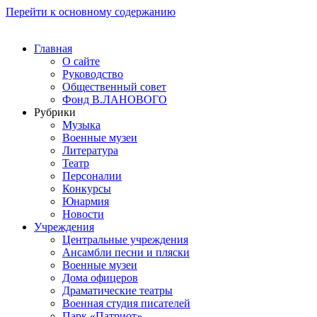
Перейти к основному содержанию
Главная
О сайте
Руководство
Общественный совет
Фонд В.ЛАНОВОГО
Рубрики
Музыка
Военные музеи
Литература
Театр
Персоналии
Конкурсы
Юнармия
Новости
Учреждения
Центральные учреждения
Ансамбли песни и пляски
Военные музеи
Дома офицеров
Драматические театры
Военная студия писателей
Парк «Патриот»