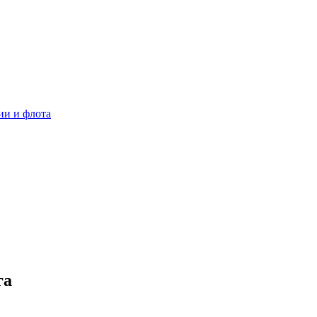
ии и флота
га