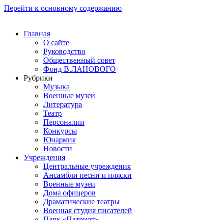
Перейти к основному содержанию
Главная
О сайте
Руководство
Общественный совет
Фонд В.ЛАНОВОГО
Рубрики
Музыка
Военные музеи
Литература
Театр
Персоналии
Конкурсы
Юнармия
Новости
Учреждения
Центральные учреждения
Ансамбли песни и пляски
Военные музеи
Дома офицеров
Драматические театры
Военная студия писателей
Парк «Патриот»