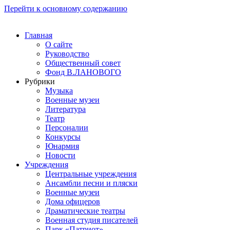
Перейти к основному содержанию
Главная
О сайте
Руководство
Общественный совет
Фонд В.ЛАНОВОГО
Рубрики
Музыка
Военные музеи
Литература
Театр
Персоналии
Конкурсы
Юнармия
Новости
Учреждения
Центральные учреждения
Ансамбли песни и пляски
Военные музеи
Дома офицеров
Драматические театры
Военная студия писателей
Парк «Патриот»