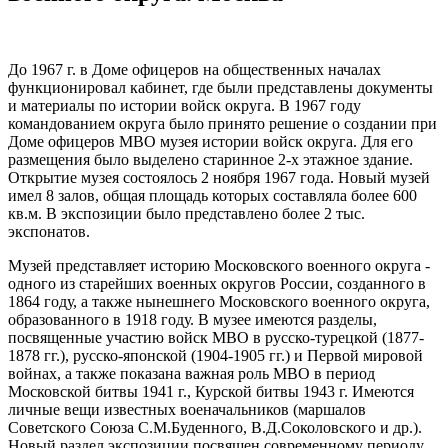
До 1967 г. в Доме офицеров на общественных началах
функционировал кабинет, где были представлены документы
и материалы по истории войск округа. В 1967 году
командованием округа было принято решение о создании при
Доме офицеров МВО музея истории войск округа. Для его
размещения было выделено старинное 2-х этажное здание.
Открытие музея состоялось 2 ноября 1967 года. Новый музей
имел 8 залов, общая площадь которых составляла более 600
кв.м. В экспозиции было представлено более 2 тыс.
экспонатов.
Музей представляет историю Московского военного округа -
одного из старейших военных округов России, созданного в
1864 году, а также нынешнего Московского военного округа,
образованного в 1918 году. В музее имеются разделы,
посвященные участию войск МВО в русско-турецкой (1877-
1878 гг.), русско-японской (1904-1905 гг.) и Первой мировой
войнах, а также показана важная роль МВО в период
Московской битвы 1941 г., Курской битвы 1943 г. Имеются
личные вещи известных военачальников (маршалов
Советского Союза С.М.Буденного, В.Д.Соколовского и др.).
Новый раздел экспозиции посвящен современному периоду