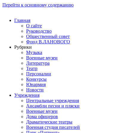
Перейти к основному содержанию
Главная
О сайте
Руководство
Общественный совет
Фонд В.ЛАНОВОГО
Рубрики
Музыка
Военные музеи
Литература
Театр
Персоналии
Конкурсы
Юнармия
Новости
Учреждения
Центральные учреждения
Ансамбли песни и пляски
Военные музеи
Дома офицеров
Драматические театры
Военная студия писателей
Парк «Патриот»