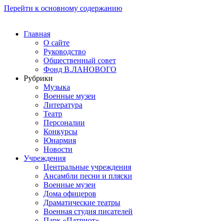
Перейти к основному содержанию
Главная
О сайте
Руководство
Общественный совет
Фонд В.ЛАНОВОГО
Рубрики
Музыка
Военные музеи
Литература
Театр
Персоналии
Конкурсы
Юнармия
Новости
Учреждения
Центральные учреждения
Ансамбли песни и пляски
Военные музеи
Дома офицеров
Драматические театры
Военная студия писателей
Парк «Патриот»