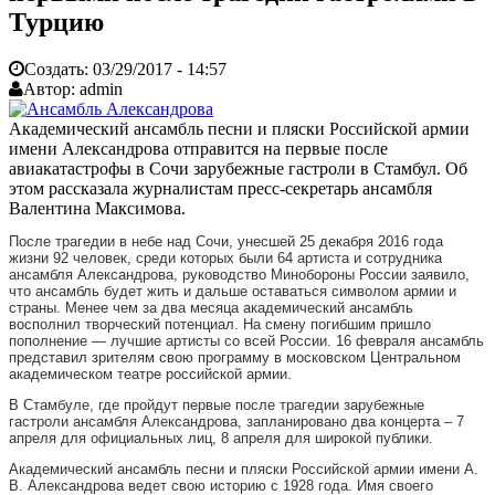
Турцию
Создать:
03/29/2017 - 14:57
Автор:
admin
Академический ансамбль песни и пляски Российской армии
имени Александрова отправится на первые после
авиакатастрофы в Сочи зарубежные гастроли в Стамбул. Об
этом рассказала журналистам пресс-секретарь ансамбля
Валентина Максимова.
После трагедии в небе над Сочи, унесшей 25 декабря 2016 года
жизни 92 человек, среди которых были 64 артиста и сотрудника
ансамбля Александрова, руководство Минобороны России заявило,
что ансамбль будет жить и дальше оставаться символом армии и
страны. Менее чем за два месяца академический ансамбль
восполнил творческий потенциал. На смену погибшим пришло
пополнение — лучшие артисты со всей России. 16 февраля ансамбль
представил зрителям свою программу в московском Центральном
академическом театре российской армии.
В Стамбуле, где пройдут первые после трагедии зарубежные
гастроли ансамбля Александрова, запланировано два концерта – 7
апреля для официальных лиц, 8 апреля для широкой публики.
Академический ансамбль песни и пляски Российской армии имени А.
В. Александрова ведет свою историю с 1928 года. Имя своего