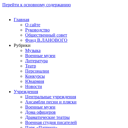
Перейти к основному содержанию
Главная
О сайте
Руководство
Общественный совет
Фонд В.ЛАНОВОГО
Рубрики
Музыка
Военные музеи
Литература
Театр
Персоналии
Конкурсы
Юнармия
Новости
Учреждения
Центральные учреждения
Ансамбли песни и пляски
Военные музеи
Дома офицеров
Драматические театры
Военная студия писателей
Парк «Патриот»