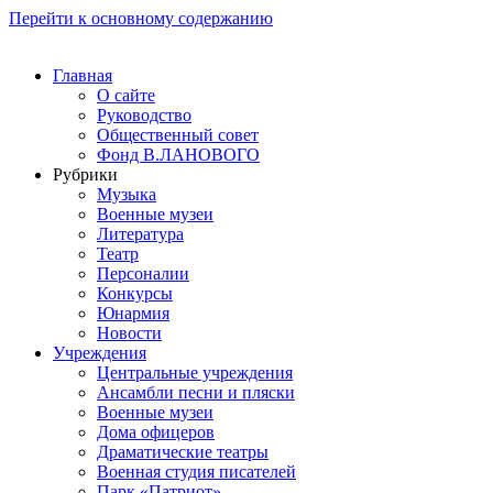
Перейти к основному содержанию
Главная
О сайте
Руководство
Общественный совет
Фонд В.ЛАНОВОГО
Рубрики
Музыка
Военные музеи
Литература
Театр
Персоналии
Конкурсы
Юнармия
Новости
Учреждения
Центральные учреждения
Ансамбли песни и пляски
Военные музеи
Дома офицеров
Драматические театры
Военная студия писателей
Парк «Патриот»