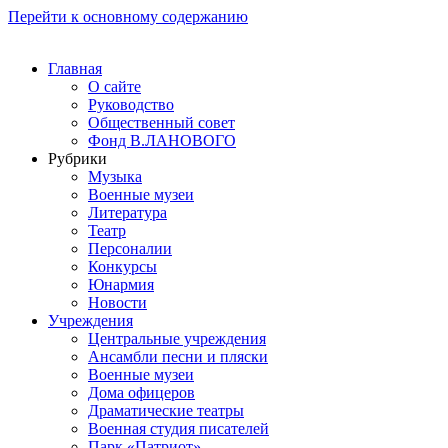
Перейти к основному содержанию
Главная
О сайте
Руководство
Общественный совет
Фонд В.ЛАНОВОГО
Рубрики
Музыка
Военные музеи
Литература
Театр
Персоналии
Конкурсы
Юнармия
Новости
Учреждения
Центральные учреждения
Ансамбли песни и пляски
Военные музеи
Дома офицеров
Драматические театры
Военная студия писателей
Парк «Патриот»