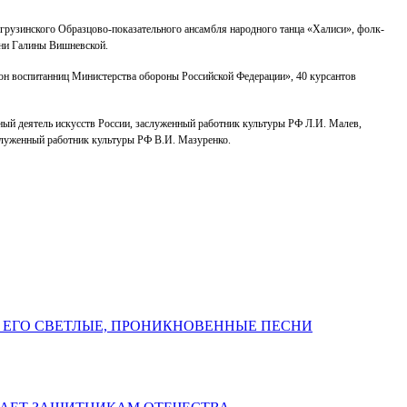
грузинского Образцово-показательного ансамбля народного танца «Халиси», фолк-
мени Галины Вишневской.
он воспитанниц Министерства обороны Российской Федерации», 40 курсантов
ый деятель искусств России, заслуженный работник культуры РФ Л.И. Малев,
служенный работник культуры РФ В.И. Мазуренко.
 ЕГО СВЕТЛЫЕ, ПРОНИКНОВЕННЫЕ ПЕСНИ