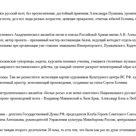
я русский поэт, без преувеличения, достойный приемник Александра Пушкина, уроженец
а поэта, да и все люди разных возрастов, ценящие прекрасное, отмечая юбилей Есенин
ленного Академического ансамбля песни и пляски Российской Армии имени А.В. Алекса
лее, автор проекта – признанный мастер-постановщик балов, ведущий методист отдела 
изованы при организации уже ставших знаковыми Императорского, Пушкинского, Кадет
 московские суворовцы, кадеты, курсанты военных училищ, учащиеся столичных музыка
анрового постановочного действа, где каждый элемент раскроет неповторимый образ кла
осквы. Там же разместятся экспозиции картин художников Культурного центра ВС РФ, 
военный оркестр, исполняющий произведения, созданные на стихи Сергея Есенина.
рументального ансамбля «Белые росы» и не менее известного Национального русского 
«герои» произведений поэта – Владимир Маяковский и Лиля Брик, Александр Блок и Лю
нина – депутата Государственный Думы РФ, председателя Клуба Героев Советского Союз
вича Антошкина, руководителей Управления культуры Минобороны России, центральных
танцам второго десятилетия 20 века, то есть тем, что были как раз по душе отличавшему