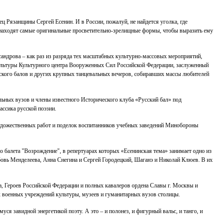
 Рязанщины Сергей Есенин. И в России, пожалуй, не найдется уголка, где
а, находят самые оригинальные просветительно-зрелищные формы, чтобы выразить ему
ндрова – как раз из разряда тех масштабных культурно-массовых мероприятий,
культуры Культурного центра Вооруженных Сил Российской Федерации, заслуженный
ского балов и других крупных танцевальных вечеров, собиравших массы любителей
льных вузов и члены известного Исторического клуба «Русский бал» под
ссика русской поэзии.
художественных работ и поделок воспитанников учебных заведений Минобороны
балета "Возрождение", в репертуарах которых «Есенинская тема» занимает одно из
бовь Менделеева, Анна Снегина и Сергей Городецкий, Шаганэ и Николай Клюев. В их
а, Героев Российской Федерации и полных кавалеров ордена Славы г. Москвы и
 военных учреждений культуры, музеев и гуманитарных вузов столицы.
ся завидной энергетикой поэту. А это – и полонез, и фигурный вальс, и танго, и