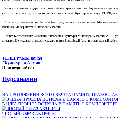
7 дивертисментов подарят участникам бала встречи с теми же Национальным русским
шоу группы «Россы», других творческих коллективов Культурного центра ВС РФ, м
Армейскую молодежь на Осеннем бале представят 70 воспитанников Московского сув
Военного университета Минобороны России.
Почетные гости бала: начальник Управления культуры Минобороны России А.Н. Губан
директор Центрального академического театра Российской Армии, заслуженный рабо
ТЕЛЕГРАММ канал
"Культура и Армия"
Присоединяйтесь!
Персоналии
НА ПРОТЯЖЕНИИ ВСЕГО ВЕЧЕРА ПАМЯТИ ПРАВОСЛАВ
В ЦДРА ПРОШЛА ВСТРЕЧА В ПАМЯТЬ О КОМПОЗИТОР
ЧИСТЫЙ ОБРАЗ АКТРИСЫ