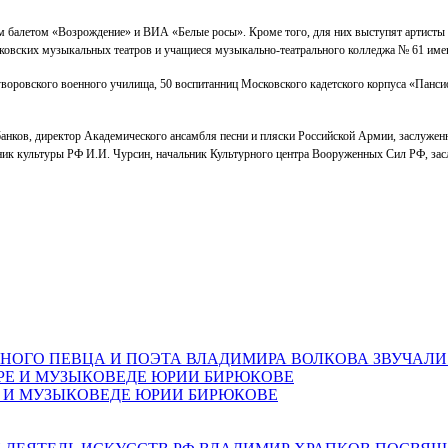
 балетом «Возрождение» и ВИА «Белые росы». Кроме того, для них выступят артисты 
осковских музыкальных театров и учащиеся музыкально-театрального колледжа № 61 и
оровского военного училища, 50 воспитанниц Московского кадетского корпуса «Панси
ков, директор Академического ансамбля песни и пляски Российской Армии, заслуженн
тник культуры РФ И.И. Чурсин, начальник Культурного центра Вооруженных Сил РФ, за
НОГО ПЕВЦА И ПОЭТА ВЛАДИМИРА ВОЛКОВА ЗВУЧАЛИ
Е И МУЗЫКОВЕДЕ ЮРИИ БИРЮКОВЕ