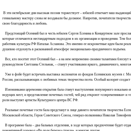
В эти октябрьские дни высокая поэзия торжествует – юбилей отмечает наш выдающийс
гениальному мастеру слова не воздавали бы должное. Напротив, почитатели творчеств
свою благодарность и любовь.
Предстоящий Осенний бал в честь юбилея Сергея Есенина в Концертном зале прослав
которые отличаются нестандартным подходом в их организации и проведении. Тем бо
работник культуры РФ Наталья Асланова. Это именно ее искрометные идеи были реал
душевно отдохнуть в раскованной атмосфере эмоционально-праздничного подъема.
Все, кто посетит этот Осенний бал – а на нем непременно своими талантами блеснут
руководством Светланы Стельмак, – станут участниками яркого, динамичного, многож
Уже в фойе будет встречать выставка экспонатов из фондов Есенинских музеев г. М
России, рассказывающих о любимых темах творчества поэта. Особый колорит создаст 
Изюминками церемонии открытия бала станут выступления популярного вокально-инст
ведущих мест, и представление почетных гостей, чей ряд откроют «современники» и 
роли выступят артисты Культурного центра ВС РФ.
Реальные почетные гости бала предстанут в лице давнего почитателя творчества Есе
Московской области, Героя Советского Союза, генерал-полковника Николая Тимофее
В программе бала – два бальных отделения, в ходе которых предпочтение будет отдано 
романтичный хоровод «Во поле березка стояла», и многие другие.