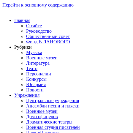
Перейти к основному содержанию
Главная
О сайте
Руководство
Общественный совет
Фонд В.ЛАНОВОГО
Рубрики
Музыка
Военные музеи
Литература
Театр
Персоналии
Конкурсы
Юнармия
Новости
Учреждения
Центральные учреждения
Ансамбли песни и пляски
Военные музеи
Дома офицеров
Драматические театры
Военная студия писателей
Парк «Патриот»