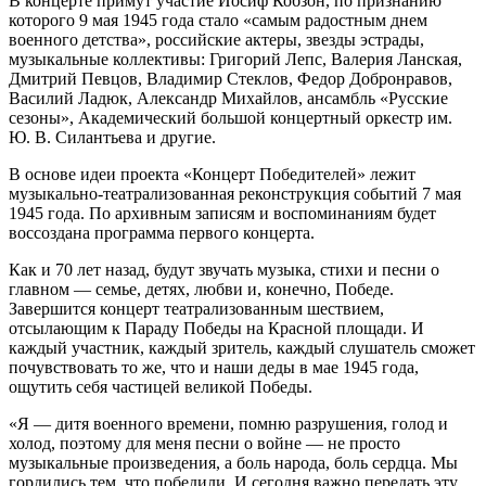
В концерте примут участие Иосиф Кобзон, по признанию
которого 9 мая 1945 года стало «самым радостным днем
военного детства», российские актеры, звезды эстрады,
музыкальные коллективы: Григорий Лепс, Валерия Ланская,
Дмитрий Певцов, Владимир Стеклов, Федор Добронравов,
Василий Ладюк, Александр Михайлов, ансамбль «Русские
сезоны», Академический большой концертный оркестр им.
Ю. В. Силантьева и другие.
В основе идеи проекта «Концерт Победителей» лежит
музыкально-театрализованная реконструкция событий 7 мая
1945 года. По архивным записям и воспоминаниям будет
воссоздана программа первого концерта.
Как и 70 лет назад, будут звучать музыка, стихи и песни о
главном — семье, детях, любви и, конечно, Победе.
Завершится концерт театрализованным шествием,
отсылающим к Параду Победы на Красной площади. И
каждый участник, каждый зритель, каждый слушатель сможет
почувствовать то же, что и наши деды в мае 1945 года,
ощутить себя частицей великой Победы.
«Я — дитя военного времени, помню разрушения, голод и
холод, поэтому для меня песни о войне — не просто
музыкальные произведения, а боль народа, боль сердца. Мы
гордились тем, что победили. И сегодня важно передать эту