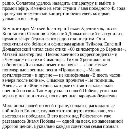
радио. Солдатам удалось наладить аппаратуру и выйти в
прямой эфир. Именно из этой студии 7 мая победного 45 года
прозвучал знаменитый концерт победителей, который
услышал весь мир.
Композиторы Матвей Блантер и Тихон Хренников, поэты
Константин Симонов и Евгений Долматовский выступили в
прямом эфире берлинского радио с концертом. Они
посвятили его бойцам и офицерам армии Чуйкова. Евгений
Долматовский читал свои стихи «60 километров до Берлина»,
Матвей Блантер пел «Песню военного корреспондента» и
«Чемодан» на стихи Симонова, Тихон Хренников под
собственный аккомпанемент на рояле — свои самые
популярные военные песни «Прощание», «Марш
артиллеристов» и другие — из кинофильма «В шесть часов
вечера после войны», Симонов прочитал «Ты помнишь,
Алеша…» и «Жди меня», которые считаются классикой
военной поэзии. Так мир узнал о нашей Победе, услышал
музыку, песни и стихи, посвященные народу-победителю.
Миллионы людей по всей стране, солдаты, раскиданные
войной по Европе, слушая этот концерт, осознавали, что
выстояли и победили. В это время над Рейхстагом уже
развевалось Знамя Победы — одной на всех, но завоеванной
дорогой ценой. Буквально каждая советская семья познала