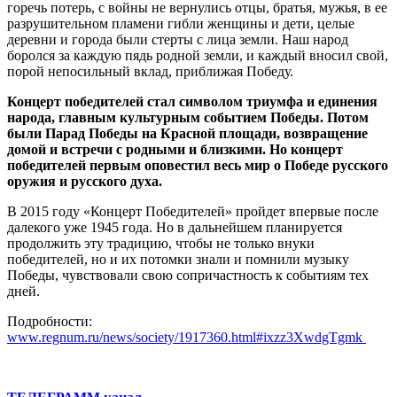
горечь потерь, с войны не вернулись отцы, братья, мужья, в ее
разрушительном пламени гибли женщины и дети, целые
деревни и города были стерты с лица земли. Наш народ
боролся за каждую пядь родной земли, и каждый вносил свой,
порой непосильный вклад, приближая Победу.
Концерт победителей стал символом триумфа и единения
народа, главным культурным событием Победы. Потом
были Парад Победы на Красной площади, возвращение
домой и встречи с родными и близкими. Но концерт
победителей первым оповестил весь мир о Победе русского
оружия и русского духа.
В 2015 году «Концерт Победителей» пройдет впервые после
далекого уже 1945 года. Но в дальнейшем планируется
продолжить эту традицию, чтобы не только внуки
победителей, но и их потомки знали и помнили музыку
Победы, чувствовали свою сопричастность к событиям тех
дней.
Подробности:
www.regnum.ru/news/society/1917360.html#ixzz3XwdgTgmk