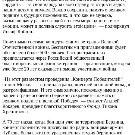
гордость — за свой народ, за свою страну, за отцов и дедов
нашим детям и внукам. Важно сохранить память о великом
подвиге в будущих поколениях, и что как не музыка,
вызывающая у разных людей во всем мире одни и те же
эмоции, может и должна служить этой цели», — подчеркнул
Иосиф Кобзон.
Почетными гостями концерта станут ветераны Великой
Отечественной войны. Бесплатными приглашениями будет
обеспечено более 500 человек. Распространять их
предполагается через Российский общественный
благотворительный фонд ветеранов — организацию, которая
уже более 20 лет оказывает помощь участникам войны.
«На этот раз местом проведения „Концерта Победителей“
станет Москва — столица страны, внесшей основной вклад в
разгром фашизма. И это символично, поскольку именно в
нашей стране особенно бережно сохраняется память о
великом подвиге и великой Победе», — считает Андрей
Кокарев, президент благотворительного Фонда Тихона
Хренникова.
А 70 лет назад, когда бои шли уже на территории Берлина,
концерт победителей прозвучал по радио. Бойцами армии
Чуйкова была взята полуразрушенная студия берлинского