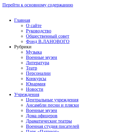
Перейти к основному содержанию
Главная
О сайте
Руководство
Общественный совет
Фонд В.ЛАНОВОГО
Рубрики
Музыка
Военные музеи
Литература
Театр
Персоналии
Конкурсы
Юнармия
Новости
Учреждения
Центральные учреждения
Ансамбли песни и пляски
Военные музеи
Дома офицеров
Драматические театры
Военная студия писателей
Парк «Патриот»