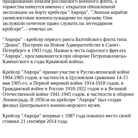
празднованию юбилея российского военного флота, а
торжества начнутся именно с открытия обновленной
экспозиции на борту крейсера "Аврора". "Экипаж корабля
укомплектован военнослужащими по призыву. Они
заслужили почетное право служить на легендарном
крейсере", - отмечал он.
"Аврора" - крейсер первого ранга Балтийского флота типа
"Диана". Построен на Новом Адмиралтействе в Санкт-
Петербурге в 1903 году. Назван в честь парусного фрегата
"Аврора", прославившегося при обороне Петропавловска-
Камчатского в годы Крымской войны.
Крейсер "Аврора" принял участие в Русско-японской войне
1904-1905 годов, в частности в Цусимском сражении 14-15
мая 1905-го, в Первой мировой войне 1914-1918 годов, в
Гражданской войне в России 1918-1922 годов и в Великой
Отечественной войне 1941-1945 годов, в частности в обороне
Ленинграда. В 1956-м на крейсере "Аврора" был создан
филиал Центрального военно-морского музея.
Крейсер "Аврора" впервые с 1987 года покинул место своей
стоянки 21 сентября 2014 года.