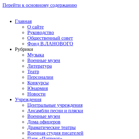
Перейти к основному содержанию
Главная
О сайте
Руководство
Общественный совет
Фонд В.ЛАНОВОГО
Рубрики
Музыка
Военные музеи
Литература
Театр
Персоналии
Конкурсы
Юнармия
Новости
Учреждения
Центральные учреждения
Ансамбли песни и пляски
Военные музеи
Дома офицеров
Драматические театры
Военная студия писателей
Парк «Патриот»