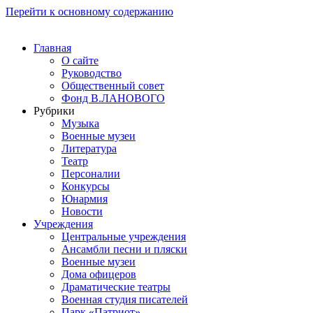
Перейти к основному содержанию
Главная
О сайте
Руководство
Общественный совет
Фонд В.ЛАНОВОГО
Рубрики
Музыка
Военные музеи
Литература
Театр
Персоналии
Конкурсы
Юнармия
Новости
Учреждения
Центральные учреждения
Ансамбли песни и пляски
Военные музеи
Дома офицеров
Драматические театры
Военная студия писателей
Парк «Патриот»