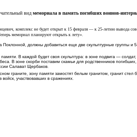
нчательный вид
мемориала в память погибших воинов-интерн
цевич, комплекс не будет открыт к 15 февраля — к 25-летию вывода со
Теперь мемориал планируют открыть к лету».
а Поклонной, должны добавиться еще две скульптурные группы и 55
 памяти. В каждой будет своя скульптура: в зоне подвига — солдат,
еса. В зоне скорби поставим скамьи для родственников погибших, 
ссии Салават Щербаков.
расном граните, зону памяти замостят белым гранитом, гранит сте
войск, участвовавших в сражениях.