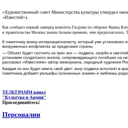
«Художественный совет Министерства культуры утвердил око
«Известий»).
Как сообщил первый зампред комитета Госдумы по обороне Франц Клин
и правительстве Москвы заняло больше времени, чем предполагалось. 
К памятнику воину-интернационалисту, который уже установлен н
вооруженных конфликтах за пределами страны.
— Объект будет состоять из трех зон — подвига, скорби и светлой
установим солдатского ангела, сопровождающего погибших на неб
рассказал «Известиям» автор мемориала, народный художник Ро
Каждая из зон будет иметь свой цвет: зону подвига исполнят в к
памятника добавят рельефы склоненных знамен и эмблемы родов 
ТЕЛЕГРАММ канал
"Культура и Армия"
Присоединяйтесь!
Персоналии