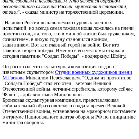
быть сводным и независимым. Кто является образцом
бескорыстного служения России, мужества и стойкости,
отваги
", - сказал министр на торжественной церемонии.
"На долю России выпало немало суровых военных
испытаний, но всегда самая тяжелая ноша ложилась на плечи
простого солдата, того, кто в мирной жизни был тружеником,
созидателем, в лихую годину становился воином,
защитником. Вот кто главный герой на войне. Вот кто
главный творец победы. Именно в его честь мы открыли
сегодня памятник "Солдат Победы", - подчеркнул Шойгу.
Он рассказал, что скульптурная композиция создана
известным скульптором
Студии военных художников имени
М.Грекова
Михаилом Переяславцем. "Одним из прототипов
"Солдата Победы" стал его отец - ветеран Великой
Отечественной войны, летчик-истребитель, которому сейчас
98 лет", - добавил глава Минобороны.
Бронзовая скульптурная композиция, представляющая
собирательный образ советского солдата времен Великой
Отечественной войны, установлена на мраморном постаменте
в атриуме Национального центра обороны РФ по инициативе
министра обороны.