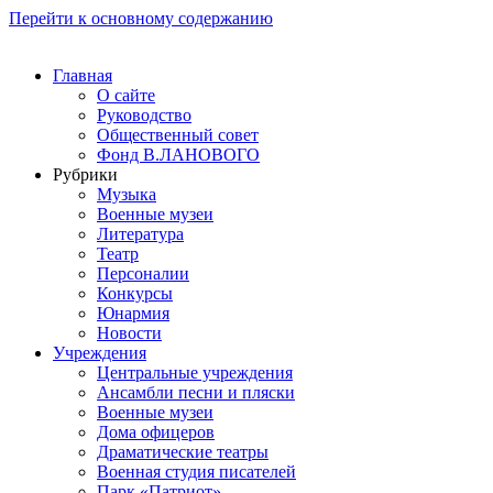
Перейти к основному содержанию
Главная
О сайте
Руководство
Общественный совет
Фонд В.ЛАНОВОГО
Рубрики
Музыка
Военные музеи
Литература
Театр
Персоналии
Конкурсы
Юнармия
Новости
Учреждения
Центральные учреждения
Ансамбли песни и пляски
Военные музеи
Дома офицеров
Драматические театры
Военная студия писателей
Парк «Патриот»