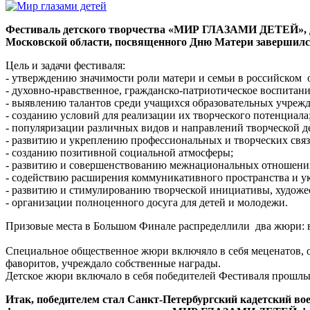
Фестиваль детского творчества «МИР ГЛАЗАМИ ДЕТЕЙ», д
Московской области, посвященного Дню Матери завершился Г
Цель и задачи фестиваля:
- утверждению значимости роли матери и семьи в российском 
- духовно-нравственное, гражданско-патриотическое воспитан
- выявлению талантов среди учащихся образовательных учреж
- созданию условий для реализации их творческого потенциала
- популяризации различных видов и направлений творческой д
- развитию и укреплению профессиональных и творческих связ
- созданию позитивной социальной атмосферы;
- развитию и совершенствованию межнациональных отношений
- содействию расширения коммуникативного пространства и ук
- развитию и стимулированию творческой инициативы, худож
- организации полноценного досуга для детей и молодежи.
Призовые места в Большом Финале распределлили два жюри: вз
Специальное общественное жюри включяло в себя меценатов, о
фаворитов, учреждало собственные награды.
Детское жюри включало в себя победителей Фестиваля прошлы
Итак, победителем стал Санкт-Петербургский кадетский во