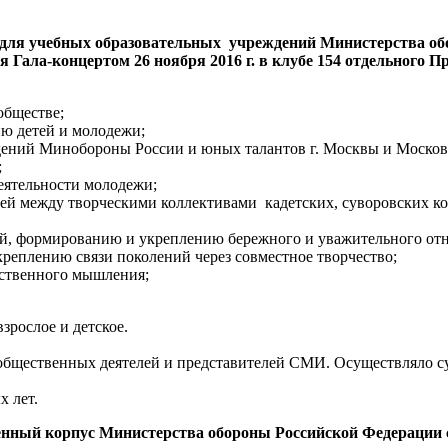
ля учебных образовательных учреждений Министерства обо
ала-концертом 26 ноября 2016 г. в клубе 154 отдельного Пр
обществе;
ию детей и молодежи;
дений Минобороны России и юных талантов г. Москвы и Москов
;
еятельности молодежи;
ей между творческими коллективами кадетских, суворовских ко
, формированию и укреплению бережного и уважительного отн
реплению связи поколений через совместное творчество;
ественного мышления;
рослое и детское.
бщественных деятелей и представителей СМИ. Осуществляло суде
х лет.
енный корпус Министерства обороны Российской Федерации с