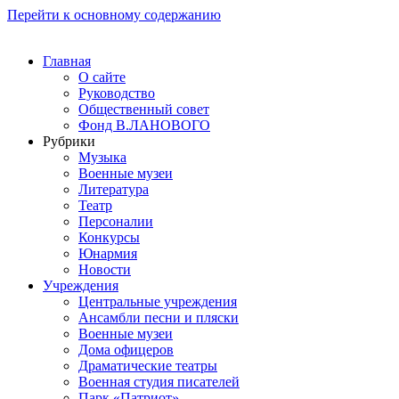
Перейти к основному содержанию
Главная
О сайте
Руководство
Общественный совет
Фонд В.ЛАНОВОГО
Рубрики
Музыка
Военные музеи
Литература
Театр
Персоналии
Конкурсы
Юнармия
Новости
Учреждения
Центральные учреждения
Ансамбли песни и пляски
Военные музеи
Дома офицеров
Драматические театры
Военная студия писателей
Парк «Патриот»