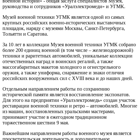
военной истории» - общая заслуга специалистов Музея,
руководства и сотрудников «Уралэлектромеди» и УГМК.
Музей военной техники УГМК является одной из самых
крупных российских военно-исторических выставочных
площадок, наряду с музеями Москвы, Санкт-Петербурга,
Тольятти и Саратова.
За 10 лет в коллекции Музея военной техники УГМК собрано
более 200 единиц военной (в том числе – железнодорожной)
техники и раритетных автомобилей, уникальные коллекции
отечественных наград и воинских регалий, а также
массогабаритных макетов холодного и огнестрельного
оружия, а также униформа, снаряжение и знаки отличия
российских вооруженных сил с XVIII века и до наших дней.
Отдельным направлением работы по сохранению
исторической памяти является восстановление экспонатов.
Для этого на предприятии «Уралэлектромедь» создан участок
реставрации военной техники и ретро – автомобилей. Многие
из машин, восстановленных уральскими мастерами,
принимают участие в ежегодном традиционном
торжественном шествии 9 мая.
Важнейшим направлением работы военного музея является
просветительская деятельность и дополнительное