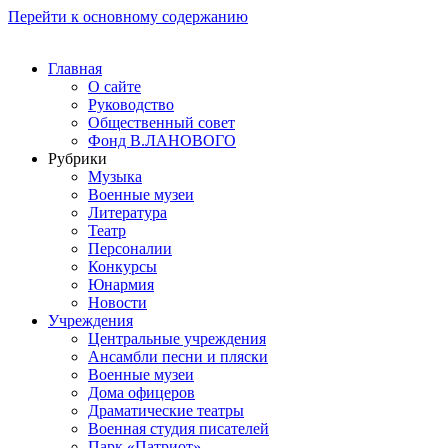
Перейти к основному содержанию
Главная
О сайте
Руководство
Общественный совет
Фонд В.ЛАНОВОГО
Рубрики
Музыка
Военные музеи
Литература
Театр
Персоналии
Конкурсы
Юнармия
Новости
Учреждения
Центральные учреждения
Ансамбли песни и пляски
Военные музеи
Дома офицеров
Драматические театры
Военная студия писателей
Парк «Патриот»