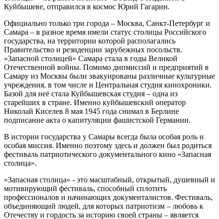
Куйбышеве, отправился в космос Юрий Гагарин.
Официально только три города – Москва, Санкт-Петербург и
Самара – в разное время имели статус столицы Российского
государства, на территории которой располагались
Правительство и резиденции зарубежных посольств.
«Запасной столицей» Самара стала в годы Великой
Отечественной войны. Помимо дипмиссий и предприятий в
Самару из Москвы были эвакуированы различные культурные
учреждения, в том числе и Центральная студия кинохроники.
Базой для неё стала Куйбышевская студия – одна из
старейших в стране. Именно куйбышевский оператор
Николай Киселев 8 мая 1945 года снимал в Берлине
подписание акта о капитуляции фашистской Германии.
В истории государства у Самары всегда была особая роль и
особая миссия. Именно поэтому здесь и должен был родиться
фестиваль патриотического документального кино «Запасная
столица».
«Запасная столица» - это масштабный, открытый, душевный и
мотивирующий фестиваль, способный сплотить
профессионалов и начинающих документалистов. Фестиваль,
объединяющий людей, для которых патриотизм – любовь к
Отечеству и гордость за историю своей страны – является