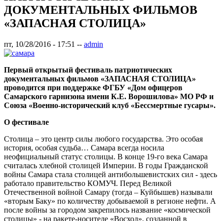
ДОКУМЕНТАЛЬНЫХ ФИЛЬМОВ
«ЗАПАСНАЯ СТОЛИЦА»
пт, 10/28/2016 - 17:51
--
admin
Первый открытый фестиваль патриотических
документальных фильмов «ЗАПАСНАЯ СТОЛИЦА»
проводится при поддержке ФГБУ «Дом офицеров
Самарского гарнизона имени К.Е. Ворошилова» МО РФ и
Союза «Военно-исторический клуб «Бессмертные гусары».
О фестивале
Столица – это центр силы любого государства. Это особая
история, особая судьба… Самара всегда носила
неофициальный статус столицы. В конце 19-го века Самара
считалась хлебной столицей Империи. В годы Гражданской
войны Самара стала столицей антибольшевистских сил - здесь
работало правительство КОМУЧ. Перед Великой
Отечественной войной Самару (тогда – Куйбышев) называли
«вторым Баку» по количеству добываемой в регионе нефти. А
после войны за городом закрепилось название «космической
столицы» - на ракете-носителе «Восход», созданной в