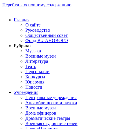
Перейти к основному содержанию
Главная
О сайте
Руководство
Общественный совет
Фонд В.ЛАНОВОГО
Рубрики
Музыка
Военные музеи
Литература
Театр
Персоналии
Конкурсы
Юнармия
Новости
Учреждения
Центральные учреждения
Ансамбли песни и пляски
Военные музеи
Дома офицеров
Драматические театры
Военная студия писателей
Парк «Патриот»