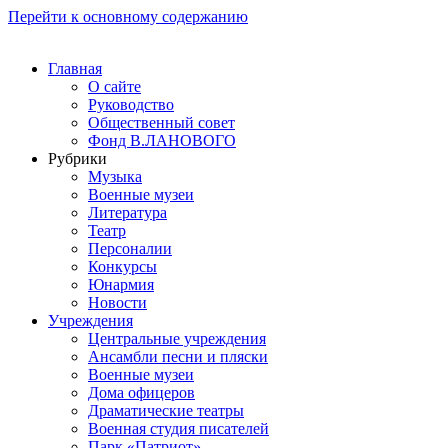
Перейти к основному содержанию
Главная
О сайте
Руководство
Общественный совет
Фонд В.ЛАНОВОГО
Рубрики
Музыка
Военные музеи
Литература
Театр
Персоналии
Конкурсы
Юнармия
Новости
Учреждения
Центральные учреждения
Ансамбли песни и пляски
Военные музеи
Дома офицеров
Драматические театры
Военная студия писателей
Парк «Патриот»