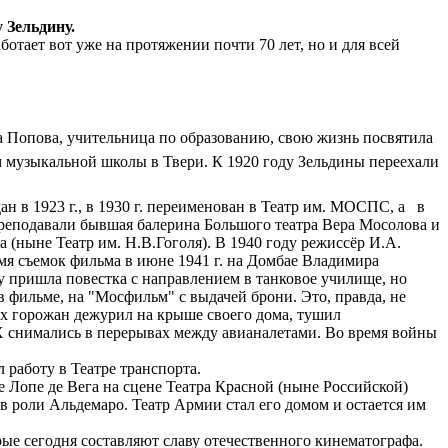
 Зельдину.
ботает вот уже на протяжении почти 70 лет, но и для всей
на Попова, учительница по образованию, свою жизнь посвятила
м музыкальной школы в Твери. К 1920 году Зельдины переехали
 в 1923 г., в 1930 г. переименован в Театр им. МОСПС, а в
 преподавали бывшая балерина Большого театра Вера Мосолова и
 (ныне Театр им. Н.В.Гоголя). В 1940 году режиссёр И.А.
мя съемок фильма в июне 1941 г. на Домбае Владимира
у пришла повестка с направлением в танковое училище, но
фильме, на "Мосфильм" с выдачей брони. Это, правда, не
их горожан дежурил на крыше своего дома, тушил
Х снимались в перерывах между авианалетами. Во время войны
 работу в Театре транспорта.
 Лопе де Вега на сцене Театра Красной (ныне Российской)
в роли Альдемаро. Театр Армии стал его домом и остается им
е сегодня составляют славу отечественного кинематографа.