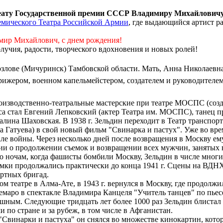
реату Государственной премии СССР Владимиру Михайловичу
мического Театра Российской Армии
, где выдающийся артист ра
мир Михайлович, с днем рождения!
олучия, радости, творческого вдохновения и новых ролей!
 Козлове (Мичуринск) Тамбовской области. Мать, Анна Николаев
рижером, военном капельмейстером, создателем и руководителе
оизводственно-театральные мастерские при театре МОСПС (создан
урса стал Евгений Лепковский (актер Театра им. МОСПС), танец
ина Шаховская. В 1938 г. Зельдин переходит в Театр транспорта
 Гатуева) в свой новый фильм "Свинарка и пастух". Уже во вре
ле войны. Через несколько дней после возвращения в Москву ем
и о продолжении съемок и возвращении всех мужчин, занятых в 
По ночам, когда фашисты бомбили Москву, Зельдин в числе мног
емки продолжались практически до конца 1941 г. Сцены на ВДН
ертных бригад.
 театре в Алма-Ате, в 1943 г. вернулся в Москву, где продолжил
маро в спектакле Владимира Канцеля "Учитель танцев" по пьесе
шным. Следующие тридцать лет более 1000 раз Зельдин блистал 
 по стране и за рубеж, в том числе в Афганистан.
инарки и пастуха" он снялся во множестве кинокартин, которы