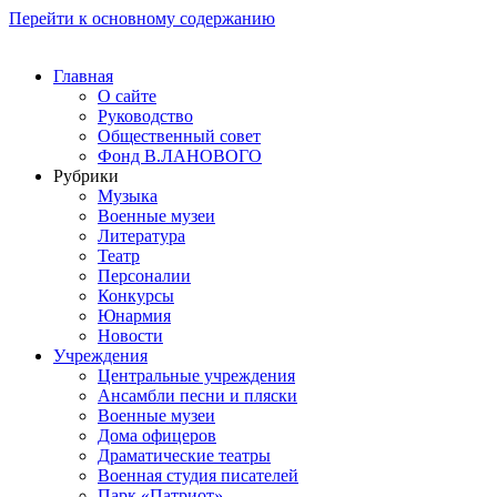
Перейти к основному содержанию
Главная
О сайте
Руководство
Общественный совет
Фонд В.ЛАНОВОГО
Рубрики
Музыка
Военные музеи
Литература
Театр
Персоналии
Конкурсы
Юнармия
Новости
Учреждения
Центральные учреждения
Ансамбли песни и пляски
Военные музеи
Дома офицеров
Драматические театры
Военная студия писателей
Парк «Патриот»