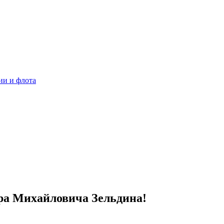
ии и флота
ра Михайловича Зельдина!